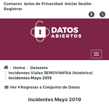
Pasar al contenido principal
Contacto
Aviso de Privacidad
Iniciar Sesión
Registrar
Toggl
naviga
Home
Datasets
Incidentes Viales SEMOVINFRA (histórico)
Incidentes Mayo 2019
Solapas principales
Ver
(solapa
Regresar a Conjunto de Datos
activa)
Incidentes Mayo 2019