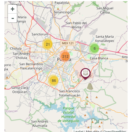
+
-
21
6
212
86
Leaflet
| Map data ©
OpenStreetMap