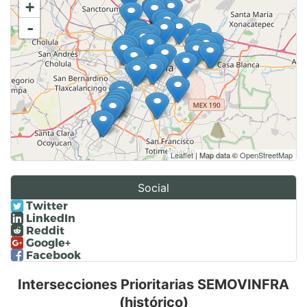
+
-
Leaflet
| Map data ©
OpenStreetMap
Social
Twitter
LinkedIn
Reddit
Google+
Facebook
Intersecciones Prioritarias SEMOVINFRA
(histórico)