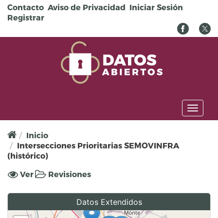
Pasar al contenido principal
Contacto
Aviso de Privacidad
Iniciar Sesión
Registrar
Toggl
naviga
Inicio
Intersecciones Prioritarias SEMOVINFRA
(histórico)
Solapas principales
Ver
(solapa
Revisiones
activa)
Datos Extendidos