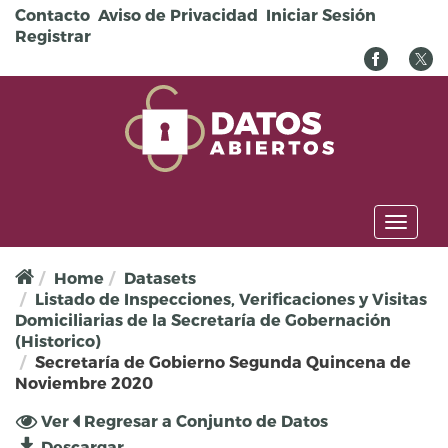
Pasar al contenido principal
Contacto
Aviso de Privacidad
Iniciar Sesión
Registrar
Toggl
naviga
Home
Datasets
Listado de Inspecciones, Verificaciones y Visitas
Domiciliarias de la Secretaría de Gobernación
(Historico)
Secretaría de Gobierno Segunda Quincena de
Noviembre 2020
Solapas principales
Ver
(solapa
Regresar a Conjunto de Datos
activa)
Descargar