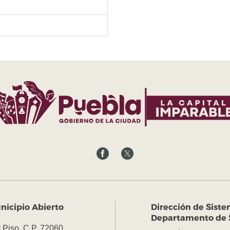
nicipio Abierto
Dirección de Siste
Departamento de 
º Piso, C.P. 72060.