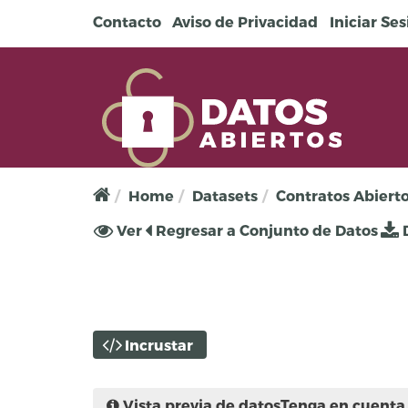
Pasar al contenido principal
Contacto
Aviso de Privacidad
Iniciar Se
Home
Datasets
Contratos Abiert
Solapas principales
Ver
(solapa
Regresar a Conjunto de Datos
D
activa)
Incrustar
Vista previa de datos
Tenga en cuenta 