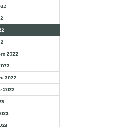
022
22
22
22
bre 2022
2022
re 2022
e 2022
23
2023
023