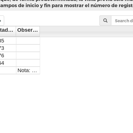
campos de inicio y fin para mostrar el número de regist
»
Estadía Promedio
Observación
85
73
76
64
Nota: La información del mes de mayo de 2022 aún no ha sido publicada por Datatur. Se informa que la información corresponiente al mes inmediato anterior se publica con un desfase de 3 semanas, debido al procesamiento de la información.