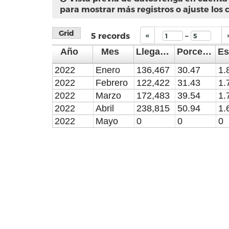
para mostrar más registros o ajuste los 
Grid
–
5
records
«
Año
Mes
Llegada de turistas
Porcentaje de ocupación
2022
Enero
136,467
30.47
1.
2022
Febrero
122,422
31.43
1.
2022
Marzo
172,483
39.54
1.
2022
Abril
238,815
50.94
1.
2022
Mayo
0
0
0