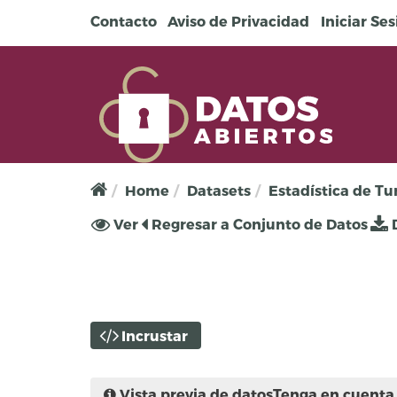
Pasar al contenido principal
Contacto
Aviso de Privacidad
Iniciar Se
Home
Datasets
Estadística de T
Solapas principales
Ver
(solapa
Regresar a Conjunto de Datos
D
activa)
Incrustar
Vista previa de datos
Tenga en cuenta 