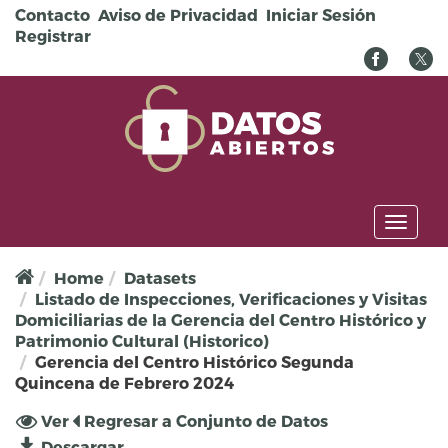
Pasar al contenido principal
Contacto
Aviso de Privacidad
Iniciar Sesión
Registrar
Toggl
naviga
Home
Datasets
Listado de Inspecciones, Verificaciones y Visitas
Domiciliarias de la Gerencia del Centro Histórico y
Patrimonio Cultural (Historico)
Gerencia del Centro Histórico Segunda
Quincena de Febrero 2024
Solapas principales
Ver
(solapa
Regresar a Conjunto de Datos
activa)
Descargar