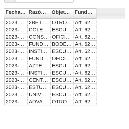
Fecha de apertura
Razón social
Objeto social
Fundamento jurídico para su constitución
2023-08-08
2BE LANGUAJES JR AC
OTROS SERVICIOS EDUCATIVOS
Art. 627 b) del COREMUN
2023-08-10
COLEGIO DIRIGENTES DE MEXICO AC
ESCUELA DE EDUCACIÓN BÁSICA
Art. 627 b) del COREMUN
2023-10-05
CONSEJO AGROPECUARIO POBLANO AC
OFICINAS ADMINISTRATIVAS
Art. 627 a) del COREMUN
2023-10-11
FUNDACION JUCONI MEXICO AC
BODEGA SIN INGRESOS
Art. 627 b) del COREMUN
2023-10-31
INSTITUTO PALENQUE, AC
ESCUELA DE EDUCACIÓN BÁSICA
Art. 627 b) del COREMUN
2023-11-22
FUNDACION JUCONI MEXICO AC
OFICINAS ADMINISTRATIVAS
Art. 627 b) del COREMUN
2023-11-29
AZTECA EDUCATIVO Y DE FORMACION EMPRESARIAL AC
ESCUELA DE EDUCACIÓN SUPERIOR
Art. 627 b) del COREMUN
2023-12-07
INSTITUTO NORTEAMERICANO WEAVERS AC
ESCUELA DE EDUCACIÓN BÁSICA
Art. 627 b) del COREMUN
2023-12-15
CENTRO ESCOLAR DIESEL Y GASOLINA AC
ESCUELA DE EDUCACIÓN MEDIA Y SUPERIOR
Art. 627 b) del COREMUN
2023-12-20
ESTUDIOS DE POSTGRADO DE EXCELENCIA AC
ESCUELA DE EDUCACIÓN SUPERIOR
Art. 627 b) del COREMUN
2023-12-21
UNIVERSIDAD METROPOLITANA DE PUEBLA AC
ESCUELA DE EDUCACIÓN SUPERIOR
Art. 627 b) del COREMUN
2023-12-21
ADVALITIE AC
OTROS SERVICIOS EDUCATIVOS
Art. 627 b) del COREMUN