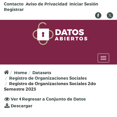
Pasar al contenido principal
Contacto
Aviso de Privacidad
Iniciar Sesión
Registrar
Toggl
naviga
Home
Datasets
Registro de Organizaciones Sociales
Registro de Organizaciones Sociales 2do
Semestre 2023
Solapas principales
Ver
(solapa
Regresar a Conjunto de Datos
activa)
Descargar