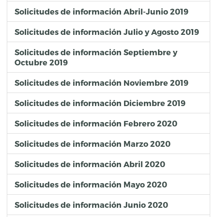
853
Solicitudes de información Abril-Junio 2019
17978
21/09/2020
CGT
CONCLUIDA
2
854
17992
21/09/2020
MOVILIDAD/SISP
CONCLUIDA
1
Solicitudes de información Julio y Agosto 2019
855
18005
21/09/2020
BIENESTAR
CONCLUIDA
1
856
18063
22/09/2020
SDUS
CONCLUIDA
1
Solicitudes de información Septiembre y
857
18112
22/09/2020
SDUS
CONCLUIDA
2
Octubre 2019
858
18121
22/09/2020
SISP
CONCLUIDA
1
Solicitudes de información Noviembre 2019
Solicitudes de información Diciembre 2019
Solicitudes de información Febrero 2020
Solicitudes de información Marzo 2020
Solicitudes de información Abril 2020
Solicitudes de información Mayo 2020
Solicitudes de información Junio 2020