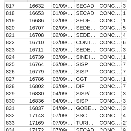
817
16632
01/09/2020
SECAD
CONCLUIDA
3
818
16653
01/09/2020
SECAD
CONCLUIDA
1
819
16686
02/09/2020
SEDECO
CONCLUIDA
1
820
16707
02/09/2020
SEDESOM/SISP
CONCLUIDA
5
821
16708
02/09/2020
SEDESOM/GOBERNACIÓN/SISP
CONCLUIDA
4
822
16710
02/09/2020
CONTRALORÍA/SEDESOM
CONCLUIDA
6
823
16711
02/09/2020
SEDESOM
CONCLUIDA
3
824
16739
03/09/2020
SINDICATURA
CONCLUIDA
1
825
16764
03/09/2020
SISP
CONCLUIDA
7
826
16779
03/09/2020
SISP
CONCLUIDA
7
827
16786
03/09/2020
CGT
CONCLUIDA
1
828
16802
03/09/2020
DIF
CONCLUIDA
7
829
16830
04/09/2020
SISP/GERENCIA
CONCLUIDA
3
830
16836
04/09/2020
SISP
CONCLUIDA
3
831
16837
04/09/2020
GOBERNACIÓN
CONCLUIDA
3
832
17143
07/09/2020
SSC
CONCLUIDA
4
833
17169
07/09/2020
TURISMO/IMAC/GOBERNACIÓN/SDUS
CONCLUIDA
27
834
17172
07/09/2020
SECAD
CONCLUIDA
9