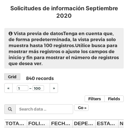
Solicitudes de información Septiembre
2020
Vista previa de datos
Tenga en cuenta que,
de forma predeterminada, la vista previa solo
muestra hasta 100 registros.Utilice busca para
mostrar más registros o ajuste los campos de
inicio y fin para mostrar el número de registros
que desea ver.
Grid
840
records
–
«
»
Filters
Fields
Go »
TOTAL SOLICITUDES INFORMACIÓN INGRESADAS EN 2020
FOLIO DE LA SOLICITUD DE INFORMACIÓN
FECHA DE INGRESO DE LA SOLICITUD DE INFORMACIÓN
DEPENDENCIA QUE DA RESPUESTA
ESTATUS EN EL QUE SE ENCUENTRA LA SOLICITUD