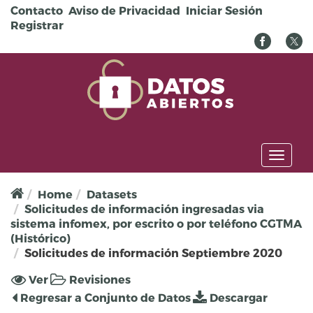
Pasar al contenido principal
Contacto
Aviso de Privacidad
Iniciar Sesión
Registrar
Toggl
naviga
Home
Datasets
Solicitudes de información ingresadas via
sistema infomex, por escrito o por teléfono CGTMA
(Histórico)
Solicitudes de información Septiembre 2020
Solapas principales
Ver
(solapa
Revisiones
activa)
Regresar a Conjunto de Datos
Descargar