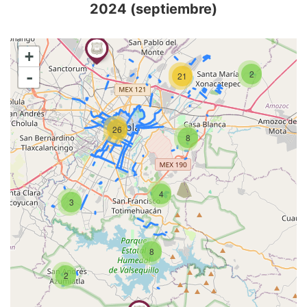
2024 (septiembre)
+
-
2
21
26
8
4
3
8
2