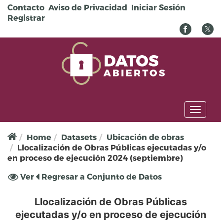
Pasar al contenido principal
Contacto
Aviso de Privacidad
Iniciar Sesión
Registrar
Toggl
naviga
Home
Datasets
Ubicación de obras
Llocalización de Obras Públicas ejecutadas y/o
en proceso de ejecución 2024 (septiembre)
Solapas principales
Ver
(solapa
Regresar a Conjunto de Datos
activa)
Llocalización de Obras Públicas
ejecutadas y/o en proceso de ejecución