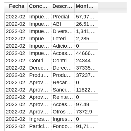
Fecha
Concepto
Descripción
Monto en pesos
2022-02
Impuestos
Predial
57,973,112.49
2022-02
Impuestos
ABI
26,510,569.15
2022-02
Impuestos
Diversiones y espacios públicos
1,341,210.90
2022-02
Impuestos
Loterias, rifas y sorteos
2,285,692.67
2022-02
Impuestos
Adicional
0
2022-02
Impuestos
Accesorios de impuestos
4466691.14
2022-02
Contribuciones de mejoras
Contribuciones de mejoras
243448.83
2022-02
Derechos
Derechos
37335406.75
2022-02
Productos
Productos
3723722.86
2022-02
Aprovechamientos
Recargos
0
2022-02
Aprovechamientos
Sanciones
11822115.51
2022-02
Aprovechamientos
Reintegros e indeminizaciones
0
2022-02
Aprovechamientos
Accesorios de Aprovechamientos
97.49
2022-02
Aprovechamientos
Otros aprovechamientos
7372.9
2022-02
Ingresos extraordinarios
Ingresos extraordinarios
0
2022-02
Participaciones
Fondo para incentivar y estimular la recaudación municipal (FIERM) Fondo de Fomento Municipal
91,713,800.49