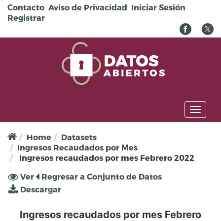
Pasar al contenido principal
Contacto
Aviso de Privacidad
Iniciar Sesión
Registrar
Toggl
naviga
Home
Datasets
Ingresos Recaudados por Mes
Ingresos recaudados por mes Febrero 2022
Solapas principales
Ver
(solapa
Regresar a Conjunto de Datos
activa)
Descargar
Ingresos recaudados por mes Febrero