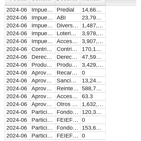
2024-06
Impuestos
Predial
14,664,138.66
2024-06
Impuestos
ABI
23,795,458.03
2024-06
Impuestos
Diversiones y espacios p�blicos
1,487,828.17
2024-06
Impuestos
Loterias, rifas y sorteos
3,978,274.74
2024-06
Impuestos
Accesorios de impuestos
3,907,326.65
2024-06
Contribuciones de mejoras
Contribuciones de mejoras
170,139.97
2024-06
Derechos
Derechos
47,593,487.86
2024-06
Productos
Productos
3,429,384.92
2024-06
Aprovechamientos
Recargos
0
2024-06
Aprovechamientos
Sanciones
13,240,822.06
2024-06
Aprovechamientos
Reintegros e indeminizaciones
588,772.00
2024-06
Aprovechamientos
Accesorios de Aprovechamientos
63.3
2024-06
Aprovechamientos
Otros aprovechamientos
1,632,266.33
2024-06
Participaciones
Fondo para incentivar y estimular la recaudaci�n municipal (FIERM) Fondo de Fomento Municipal
120,381,580.42
2024-06
Participaciones
FEIEF del FIERM proveniente del Fondo de Fomento Mpal.
0
2024-06
Participaciones
Fondo de Desarrollo Municipal
153,612,382.96
2024-06
Participaciones
FEIEF del Fondo Des. Mpal.
0