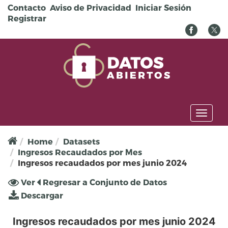
Pasar al contenido principal
Contacto
Aviso de Privacidad
Iniciar Sesión
Registrar
Toggl
naviga
Home
Datasets
Ingresos Recaudados por Mes
Ingresos recaudados por mes junio 2024
Solapas principales
Ver
(solapa
Regresar a Conjunto de Datos
activa)
Descargar
Ingresos recaudados por mes junio 2024