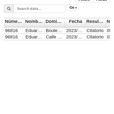
Go »
Número de Control
Nombre del Supervisor/Verificador
Domicilio de la visita
Fecha
Resultado de la Inspección, Verificación o Visita Domiciliaria
96816
Eduardo Rodríguez López
Boulevard Independencia número 12122, Departamento 1, Colonia San Miguel Mayorazgo.
2023/04/03
Citatorio
96816
Eduardo Rodríguez López
Calle Francisco I Madero número 908, Colonia La Libertad.
2023/04/10
Citatorio