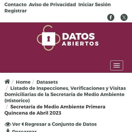
Pasar al contenido principal
Contacto
Aviso de Privacidad
Iniciar Sesión
Registrar
Toggl
naviga
Home
Datasets
Listado de Inspecciones, Verificaciones y Visitas
Domiciliarias de la Secretaría de Medio Ambiente
(Historico)
Secretaría de Medio Ambiente Primera
Quincena de Abril 2023
Solapas principales
Ver
(solapa
Regresar a Conjunto de Datos
activa)
Descargar