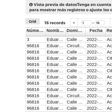
Vista previa de datos
Tenga en cuenta 
para mostrar más registros o ajuste los 
Grid
–
16
records
«
Número de Control
Nombre del Supervisor/Verificador
Domicilio de la visita
Fecha
3
Eduardo Rodríguez López
Calle Septima Cerrada número 28, Colonia La Giralda.
2022-07-01
96816
Eduardo Rodríguez López
Circuito Juan Pablo II número 2407, Colonia La Hacienda.
2022-07-01
96816
Eduardo Rodríguez López
Calle Luna número 7, Colonia Lares de San Alfonso.
2022-07-04
96816
Eduardo Rodríguez López
Calle Santa Isabel, Edificio 6, Departamento 2, Colonia Santa Isabel Castillotla.
2022-07-05
Ci
96816
Eduardo Rodríguez López
Calle 15 Oriente número 2006-5, Colonia Azcarate.
2022-07-06
96816
Eduardo Rodríguez López
Calle Santa Isabel, Edificio 6, Departamento 2, Colonia Santa Isabel Castillotla.
2022-07-06
Ci
96816
Eduardo Rodríguez López
Calle 25 Poniente número 2911-108, Colonia Santa Cruz Los Angeles.
2022-07-06
96816
Eduardo Rodríguez López
Calle Cerrada 5 E Sur número 9963, Fraccionamiento villas del Sur.
2022-07-08
96816
Eduardo Rodríguez López
Calle Venustiano Carranza número 103, Colonia Puebla Textil.
2022-07-08
Ci
96816
Eduardo Rodríguez López
Circuito Juan Pablo II número 2407, Colonia La Hacienda.
2022-07-11
96816
Eduardo Rodríguez López
Calle Septima Cerrada número 28, Colonia La Giralda.
2022-07-11
96816
Eduardo Rodríguez López
Calle Venustiano Carranza número 103, Colonia Puebla Textil.
2022-07-12