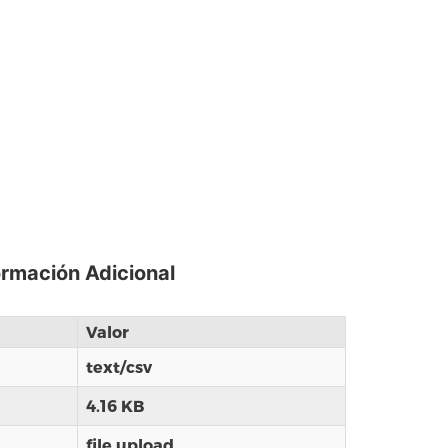
ormación Adicional
Valor
text/csv
4.16 KB
file upload