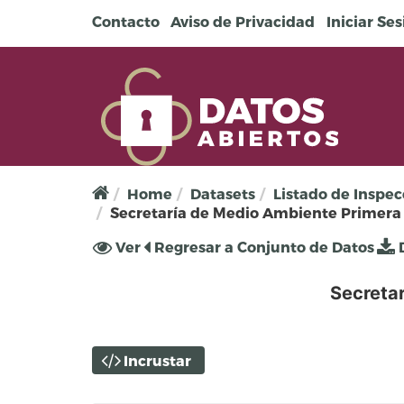
Pasar al contenido principal
Contacto
Aviso de Privacidad
Iniciar Se
Home
Datasets
Listado de Inspec
Secretaría de Medio Ambiente Primera
Solapas principales
Ver
(solapa
Regresar a Conjunto de Datos
D
activa)
Secreta
Incrustar