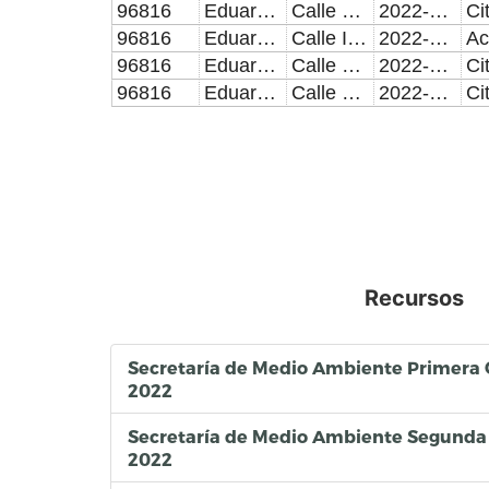
96816
Eduardo Rodríguez López
Calle Privada A Oriente 16 de Septiembre número 4309, Colonia Huexotiltla.
2022-07-12
Ci
96816
Eduardo Rodríguez López
Calle Independencia número 158, Colonia Ampliacion Guadalupe Hidalgo.
2022-07-14
96816
Eduardo Rodríguez López
Calle 115 Oriente número 1626-41, Colonia Los Heroes Puebla Segunda Sección.
2022-07-15
Ci
96816
Eduardo Rodríguez López
Calle Novena Cerrada Santa Elenanúmero 6-A, Colonia Jardines de Santa Rosa.
2022-07-15
Ci
Recursos
Secretaría de Medio Ambiente Primera
2022
Secretaría de Medio Ambiente Segunda
2022