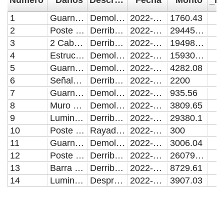
1
Guarnición
Demolición de Guarnición
2022-01-26
1760.43
2
Poste de 9 Metros y 2 Lámparas
Derribadas
2022-01-13
29445.87
3
2 Cabezales de Luminaria
Derribados
2022-01-31
19498.06
4
Estructura Metálica
Demolición de Banqueta
2022-01-14
15930.27
5
Guarnición
Demolición de Guarnición
2022-01-31
4282.08
6
Señalamiento
Derribado
2022-01-31
2200
7
Guarnición de 3 metros
Demolición de Guarnición
2022-01-20
935.56
8
Muro de Contención
Demolición de Concreto
2022-01-05
3809.65
9
Luminaria
Derribada
2022-01-27
29380.1
10
Poste de Metal
Rayaduras de pintura
2022-01-07
300
11
Guarnición y Banqueta
Demolición de Concreto
2022-01-03
3006.04
12
Poste de 9 Metros
Derribada
2022-01-24
26079.73
13
Barra Metálica de Camellón Central
Derribada
2022-01-14
8729.61
14
Luminaria
Desprendimiento de Cables
2022-01-13
3907.03