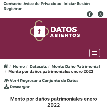
Pasar al contenido principal
Contacto
Aviso de Privacidad
Iniciar Sesión
Registrar
Toggl
naviga
Home
Datasets
Monto Daño Patrimonial
Monto por daños patrimoniales enero 2022
Solapas principales
Ver
(solapa
Regresar a Conjunto de Datos
activa)
Descargar
Monto por daños patrimoniales enero
2022