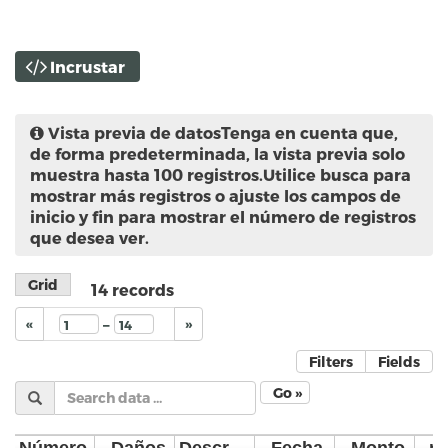
Incrustar
Vista previa de datos
Tenga en cuenta que,
de forma predeterminada, la vista previa solo
muestra hasta 100 registros.Utilice busca para
mostrar más registros o ajuste los campos de
inicio y fin para mostrar el número de registros
que desea ver.
Grid
14
records
–
«
»
Filters
Fields
Go »
Número
Daños
Descripción
Fecha
Monto