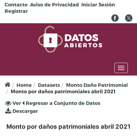
Pasar al contenido principal
Contacto
Aviso de Privacidad
Iniciar Sesión
Registrar
Toggl
naviga
Home
Datasets
Monto Daño Patrimonial
Monto por daños patrimoniales abril 2021
Solapas principales
Ver
(solapa
Regresar a Conjunto de Datos
activa)
Descargar
Monto por daños patrimoniales abril 2021