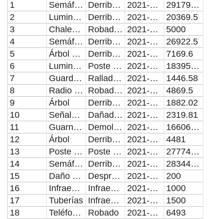
1
Semáforo
Derribado
2021-04-07
29179.03
2
Luminaria
Derribado
2021-04-12
20369.5
3
Chaleco balístico
Robado, parcialidad
2021-04-19
5000
4
Semáforo y señalética
Derribado
2021-04-07
26922.5
5
Árbol derribado
Derribado
2021-04-14
7169.6
6
Luminaria
Poste cónico derribado
2021-04-14
18395.73
7
Guardapeatón
Ralladuras
2021-04-16
1446.58
8
Radio de Policial
Robado, parcialidad
2021-04-16
4869.5
9
Árbol
Derribado
2021-04-20
1882.02
10
Señalétca
Dañado al poste de 3 metros
2021-04-20
2319.81
11
Guarnición
Demolición
2021-04-23
16606.94
12
Árbol
Derribado
2021-04-23
4481
13
Poste de Luminaria
Poste cónico derribado de 9 mts.
2021-04-19
27774.94
14
Semáforo de 3 luces
Derribado
2021-04-19
28344.85
15
Daño a vehículo oficial
Desprendimiento de pintura
2021-04-23
200
16
Infraestructura Municipal
Infraestructura Municipal
2021-04-23
1000
17
Tuberías
Infraestructura Municipal
2021-04-30
1500
18
Teléfono Motorola
Robado
2021-04-30
6493