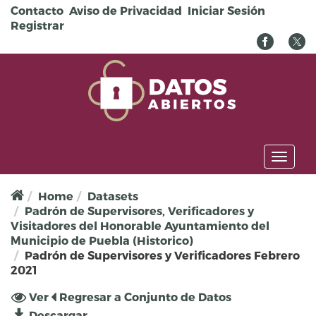
Pasar al contenido principal
Contacto
Aviso de Privacidad
Iniciar Sesión
Registrar
Toggl
naviga
Home
Datasets
Padrón de Supervisores, Verificadores y
Visitadores del Honorable Ayuntamiento del
Municipio de Puebla (Historico)
Padrón de Supervisores y Verificadores Febrero
2021
Solapas principales
Ver
(solapa
Regresar a Conjunto de Datos
activa)
Descargar