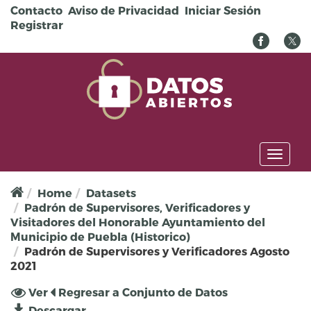
Pasar al contenido principal
Contacto
Aviso de Privacidad
Iniciar Sesión
Registrar
Toggl
naviga
Home
Datasets
Padrón de Supervisores, Verificadores y
Visitadores del Honorable Ayuntamiento del
Municipio de Puebla (Historico)
Padrón de Supervisores y Verificadores Agosto
2021
Solapas principales
Ver
(solapa
Regresar a Conjunto de Datos
activa)
Descargar