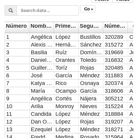
Go »
Número
Nombre (s)
Primer Apellido
Segundo Apellido
Número de Control
C
1
Angélica
López
Bustillos
320289
2
Alexis Rene
Hernández
Sánchez
315272
3
Basilia
Ruíz
Domínguez
319669
4
Daniel Humberto
Orantes
Toledo
316832
5
Guillermo
Toríz
Rojas
320485
Aux
6
José
García
Méndez
311883
7
Katya Melissa
Rico
Osnaya
320374
8
María
Ocampo
García
318606
9
Angélica
Cortés
Nájera
305212
10
Arilia
Monroy
Nieves
315224
11
Candida
López
Méndez
318884
12
Dan Obed
López
Rojas
319207
13
Ezequiel
López
Méndez
318271
14
Freddy Jesús
Medina
Rosado
315964
Aux