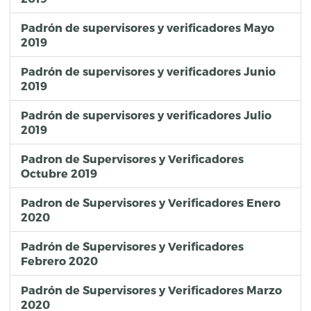
33
Alejandro
Damián
Motolinía
318830
Padrón de supervisores y verificadores Mayo
34
Gloria Guadalupe
Avalos
Gálvez
319203
2019
35
José Concepción
Pérez
Reynoso
315176
36
Marlon Nahun
Hidalgo
Fuentes
318225
Padrón de supervisores y verificadores Junio
37
2019
Ana Angélica
Garcia
López
317728
38
Sergio Daniel
Barrios
Espinosa
316025
Padrón de supervisores y verificadores Julio
39
José Porfirio
Sainz
León
305357
2019
40
José Alfredo
Cruz
Chávez
100735
41
Ivan
Pazos
Victoriano
225899
Padron de Supervisores y Verificadores
42
Cristian Tomás
López
Ballinas
306605
Octubre 2019
Padron de Supervisores y Verificadores Enero
2020
Padrón de Supervisores y Verificadores
Febrero 2020
Padrón de Supervisores y Verificadores Marzo
2020