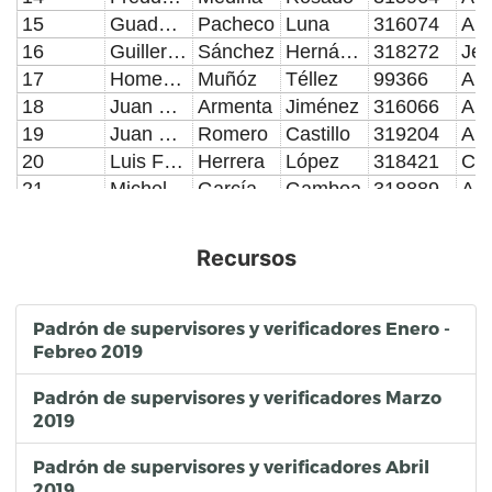
15
Guadalupe
Pacheco
Luna
316074
16
Guillermo
Sánchez
Hernández
318272
17
Homero Israel
Muñóz
Téllez
99366
18
Juan Carlos
Armenta
Jiménez
316066
19
Juan Manuel
Romero
Castillo
319204
20
Luis Felipe
Herrera
López
318421
21
Michelle Yunuan
García
Gamboa
318889
22
Miriam
García
Cabrera
319209
23
Obed
Rodríguez
Cruz
319362
Recursos
24
Omar
Díaz
Jiménez
319363
25
Rocío Catalina
Aguilar
Hernández
314381
26
Rubén
Cuatzo
Cuautle
318283
Padrón de supervisores y verificadores Enero -
Febreo 2019
27
Sergio
Palma
Rosales
320185
28
Carlos
Casas
Paez
319638
Padrón de supervisores y verificadores Marzo
29
Roberto
Rodríguez
Reyes
320376
2019
30
Lizbeth Karina
Narciso
Martínez
320373
31
Yisel
Márquez
Castro
322113
Padrón de supervisores y verificadores Abril
2019
32
Carlos Eduardo
Fajardo
Hernández
322166