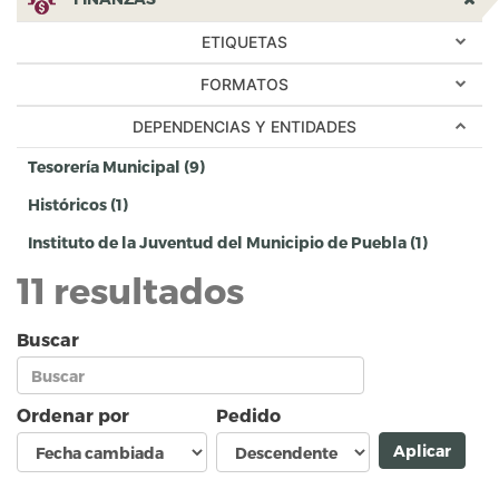
src="https://datos.pueblacapital.gob.mx/sit
ETIQUETAS
finanzas.png?itok=AFy8vNPq">FINANZAS fi
FORMATOS
DEPENDENCIAS Y ENTIDADES
Tesorería Municipal (9)
Apply Tesorería Municipal filter
Históricos (1)
Apply Históricos filter
Instituto de la Juventud del Municipio de Puebla (1)
Apply
Instituto
11 resultados
de la
Juventu
Buscar
del
Municipi
de
Ordenar por
Pedido
Puebla
filter