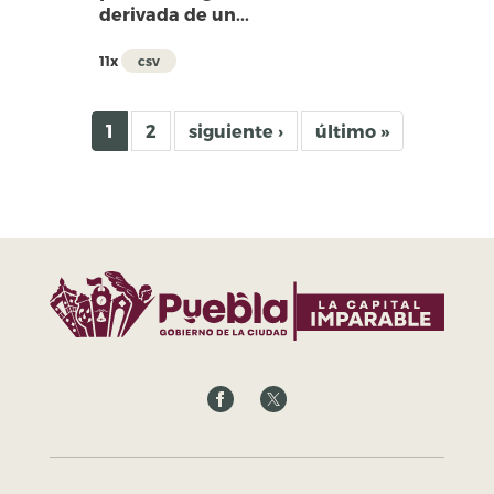
derivada de un...
11x
csv
1
2
siguiente ›
último »