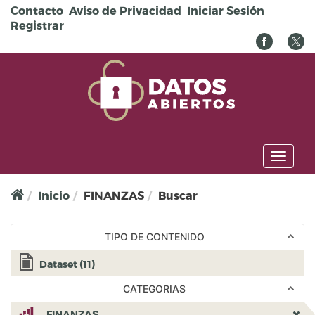
Pasar al contenido principal
Contacto
Aviso de Privacidad
Iniciar Sesión
Registrar
Toggl
naviga
Inicio
FINANZAS
Buscar
TIPO DE CONTENIDO
Apply <span class="icon-dkan facet-icon
Dataset (11)
icon-dkan-dataset" ></span>Dataset filter
CATEGORIAS
Remove <img
FINANZAS