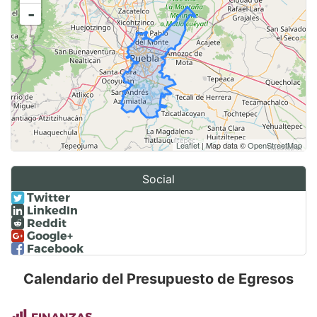
-
Leaflet
| Map data ©
OpenStreetMap
Social
Twitter
LinkedIn
Reddit
Google+
Facebook
Calendario del Presupuesto de Egresos
FINANZAS