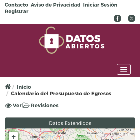
Pasar al contenido principal
Contacto
Aviso de Privacidad
Iniciar Sesión
Registrar
Toggl
naviga
Inicio
Calendario del Presupuesto de Egresos
Solapas principales
Ver
(solapa
Revisiones
activa)
Datos Extendidos
+