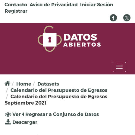
Pasar al contenido principal
Contacto
Aviso de Privacidad
Iniciar Sesión
Registrar
Toggl
naviga
Home
Datasets
Calendario del Presupuesto de Egresos
Calendario del Presupuesto de Egresos
Septiembre 2021
Solapas principales
Ver
(solapa
Regresar a Conjunto de Datos
activa)
Descargar