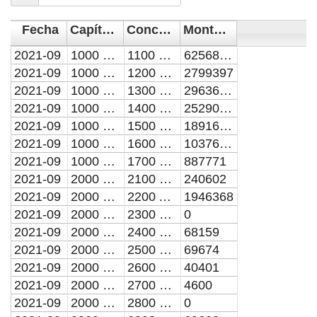
Fecha
Capítulo del Gasto
Concepto de Gasto
Monto en pesos
2021-09
1000 SERVICIOS PERSONALES
1100 REMUNERACIONES AL PERSONAL DE CARACTER PERMANENTE
62568138
2021-09
1000 SERVICIOS PERSONALES
1200 REMUNERACIONES AL PERSONAL DE CARACTER TRANSITORIO
2799397
2021-09
1000 SERVICIOS PERSONALES
1300 REMUNERACIONES ADICIONALES Y ESPECIALES
29636391
2021-09
1000 SERVICIOS PERSONALES
1400 SEGURIDAD SOCIAL
25290535
2021-09
1000 SERVICIOS PERSONALES
1500 OTRAS PRESTACIONES SOCIALES Y ECONOMICAS
18916492
2021-09
1000 SERVICIOS PERSONALES
1600 PREVISIONES
10376458
2021-09
1000 SERVICIOS PERSONALES
1700 PAGO DE ESTIMULOS A SERVIDORES PUBLICOS
887771
2021-09
2000 MATERIALES Y SUMINISTROS
2100 MATERIALES DE ADMINISTRACION, EMISION DE DOCUMENTOS Y ARTICULOS OFICIALES
240602
2021-09
2000 MATERIALES Y SUMINISTROS
2200 ALIMENTOS Y UTENSILIOS
1946368
2021-09
2000 MATERIALES Y SUMINISTROS
2300 MATERIAS PRIMAS Y MATERIALES DE PRODUCCION Y COMERCIALIZACION
0
2021-09
2000 MATERIALES Y SUMINISTROS
2400 MATERIALES Y ARTICULOS DE CONSTRUCCION Y DE REPARACION
68159
2021-09
2000 MATERIALES Y SUMINISTROS
2500 PRODUCTOS QUIMICOS, FARMACEUTICOS Y DE LABORATORIO
69674
2021-09
2000 MATERIALES Y SUMINISTROS
2600 COMBUSTIBLES, LUBRICANTES Y ADITIVOS
40401
2021-09
2000 MATERIALES Y SUMINISTROS
2700 VESTUARIO, BLANCOS, PRENDAS DE PROTECCION Y ARTICULOS DEPORTIVOS
4600
2021-09
2000 MATERIALES Y SUMINISTROS
2800 MATERIALES Y SUMINISTROS PARA SEGURIDAD
0