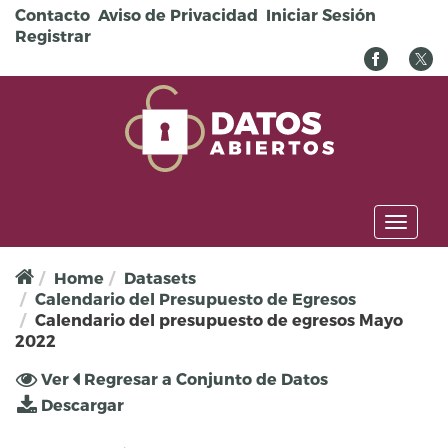
Pasar al contenido principal
Contacto
Aviso de Privacidad
Iniciar Sesión
Registrar
Toggl
naviga
Home
Datasets
Calendario del Presupuesto de Egresos
Calendario del presupuesto de egresos Mayo
2022
Solapas principales
Ver
(solapa
Regresar a Conjunto de Datos
activa)
Descargar