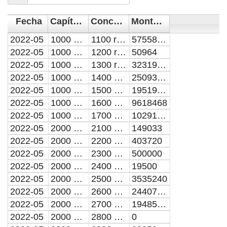
Fecha
Capítulo del Gasto
Concepto de Gasto
Monto en pesos
2022-05
1000 servicios personales
1100 remuneraciones al personal de caracter permanente
57558430
2022-05
1000 servicios personales
1200 remuneraciones al personal de caracter transitorio
50964
2022-05
1000 servicios personales
1300 remuneraciones adicionales y especiales
32319849
2022-05
1000 servicios personales
1400 seguridad social
25093385
2022-05
1000 servicios personales
1500 otras prestaciones sociales y economicas
19519671
2022-05
1000 servicios personales
1600 previsiones
9618468
2022-05
1000 servicios personales
1700 pago de estimulos a servidores publicos
10291250
2022-05
2000 materiales y suministros
2100 materiales de administracion, emision de documentos y articulos oficiales
149033
2022-05
2000 materiales y suministros
2200 alimentos y utensilios
403720
2022-05
2000 materiales y suministros
2300 materias primas y materiales de produccion y comercializacion
500000
2022-05
2000 materiales y suministros
2400 materiales y articulos de construccion y de reparacion
19500
2022-05
2000 materiales y suministros
2500 productos quimicos, farmaceuticos y de laboratorio
3535240
2022-05
2000 materiales y suministros
2600 combustibles, lubricantes y aditivos
24407590
2022-05
2000 materiales y suministros
2700 vestuario, blancos, prendas de proteccion y articulos deportivos
19485362
2022-05
2000 materiales y suministros
2800 materiales y suministros para seguridad
0