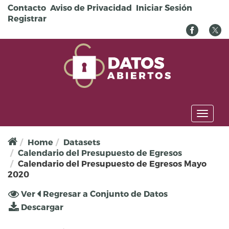
Pasar al contenido principal
Contacto
Aviso de Privacidad
Iniciar Sesión
Registrar
Toggl
naviga
Home
Datasets
Calendario del Presupuesto de Egresos
Calendario del Presupuesto de Egresos Mayo
2020
Solapas principales
Ver
(solapa
Regresar a Conjunto de Datos
activa)
Descargar