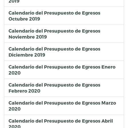
2020-05
2019
5000 BIENES MUEBLES, INMUEBLES E INTANGIBLES
5600 MAQUINARIA, OTROS EQUIPOS Y HERRAMIENTAS
311337
2020-05
5000 BIENES MUEBLES, INMUEBLES E INTANGIBLES
5700 ACTIVOS BIOLÓGICOS
0
Calendario del Presupuesto de Egresos
2020-05
5000 BIENES MUEBLES, INMUEBLES E INTANGIBLES
5800 BIENES INMUEBLES
0
Octubre 2019
2020-05
5000 BIENES MUEBLES, INMUEBLES E INTANGIBLES
5900 ACTIVOS INTANGIBLES
0
2020-05
6000 INVERSIÓN PÚBLICA
6100 OBRA PÚBLICA EN BIENES DE DOMINIO PÚBLICO
29600000
Calendario del Presupuesto de Egresos
2020-05
6000 INVERSIÓN PÚBLICA
6200 OBRA PÚBLICA EN BIENES PROPIOS
0
Noviembre 2019
Calendario del Presupuesto de Egresos
Diciembre 2019
Calendario del Presupuesto de Egresos Enero
2020
Calendario del Presupuesto de Egresos
Febrero 2020
Calendario del Presupuesto de Egresos Marzo
2020
Calendario del Presupuesto de Egresos Abril
2020