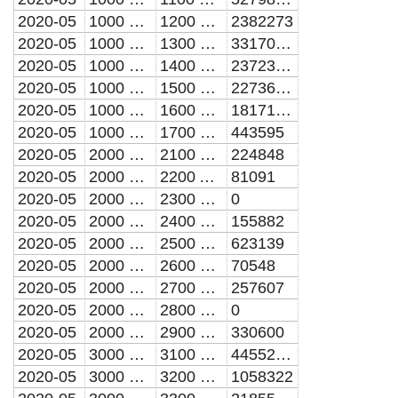
2020-05
1000 SERVICIOS PERSONALES
1200 REMUNERACIONES AL PERSONAL DE CARACTER TRANSITORIO
2382273
2020-05
1000 SERVICIOS PERSONALES
1300 REMUNERACIONES ADICIONALES Y ESPECIALES
33170774
2020-05
1000 SERVICIOS PERSONALES
1400 SEGURIDAD SOCIAL
23723111
2020-05
1000 SERVICIOS PERSONALES
1500 OTRAS PRESTACIONES SOCIALES Y ECONOMICAS
22736784
2020-05
1000 SERVICIOS PERSONALES
1600 PREVISIONES
18171853
2020-05
1000 SERVICIOS PERSONALES
1700 PAGO DE ESTIMULOS A SERVIDORES PUBLICOS
443595
2020-05
2000 MATERIALES Y SUMINISTROS
2100 MATERIALES DE ADMINISTRACION, EMISION DE DOCUMENTOS Y ARTICULOS OFICIALES
224848
2020-05
2000 MATERIALES Y SUMINISTROS
2200 ALIMENTOS Y UTENSILIOS
81091
2020-05
2000 MATERIALES Y SUMINISTROS
2300 MATERIAS PRIMAS Y MATERIALES DE PRODUCCION Y COMERCIALIZACION
0
2020-05
2000 MATERIALES Y SUMINISTROS
2400 MATERIALES Y ARTICULOS DE CONSTRUCCION Y DE REPARACION
155882
2020-05
2000 MATERIALES Y SUMINISTROS
2500 PRODUCTOS QUIMICOS, FARMACEUTICOS Y DE LABORATORIO
623139
2020-05
2000 MATERIALES Y SUMINISTROS
2600 COMBUSTIBLES, LUBRICANTES Y ADITIVOS
70548
2020-05
2000 MATERIALES Y SUMINISTROS
2700 VESTUARIO, BLANCOS, PRENDAS DE PROTECCION Y ARTICULOS DEPORTIVOS
257607
2020-05
2000 MATERIALES Y SUMINISTROS
2800 MATERIALES Y SUMINISTROS PARA SEGURIDAD
0
2020-05
2000 MATERIALES Y SUMINISTROS
2900 HERRAMIENTAS, REFACCIONES Y ACCESORIOS MENORES
330600
2020-05
3000 SERVICIOS GENERALES
3100 SERVICIOS BASICOS
44552201
2020-05
3000 SERVICIOS GENERALES
3200 SERVICIOS DE ARRENDAMIENTO
1058322