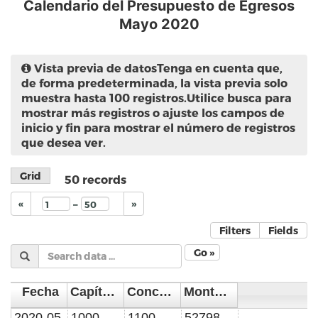
Calendario del Presupuesto de Egresos
Mayo 2020
Vista previa de datos
Tenga en cuenta que,
de forma predeterminada, la vista previa solo
muestra hasta 100 registros.Utilice busca para
mostrar más registros o ajuste los campos de
inicio y fin para mostrar el número de registros
que desea ver.
Grid
50
records
–
«
»
Filters
Fields
Go »
Fecha
Capítulo del Gasto
Concepto de Gasto
Monto en pesos
2020-05
1000 SERVICIOS PERSONALES
1100 REMUNERACIONES AL PERSONAL DE CARACTER PERMANENTE
52798007