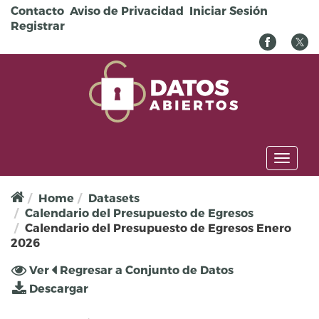
Pasar al contenido principal
Contacto
Aviso de Privacidad
Iniciar Sesión
Registrar
Toggl
naviga
Home
Datasets
Calendario del Presupuesto de Egresos
Calendario del Presupuesto de Egresos Enero
2026
Solapas principales
Ver
(solapa
Regresar a Conjunto de Datos
activa)
Descargar