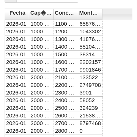
Fecha
Cap�tulo del gasto
Concepto de Gasto
Monto en pesos
2026-01
1000 SERVICIOS PERSONALES
1100 REMUNERACIONES AL PERSONAL DE CARACTER PERMANENTE
65876108
2026-01
1000 SERVICIOS PERSONALES
1200 REMUNERACIONES AL PERSONAL DE CARACTER TRANSITORIO
1043302
2026-01
1000 SERVICIOS PERSONALES
1300 REMUNERACIONES ADICIONALES Y ESPECIALES
41876542
2026-01
1000 SERVICIOS PERSONALES
1400 SEGURIDAD SOCIAL
55104998
2026-01
1000 SERVICIOS PERSONALES
1500 OTRAS PRESTACIONES SOCIALES Y ECONOMICAS
38314390
2026-01
1000 SERVICIOS PERSONALES
1600 PREVISIONES
2202157
2026-01
1000 SERVICIOS PERSONALES
1700 PAGO DE ESTIMULOS A SERVIDORES PUBLICOS
9901846
2026-01
2000 MATERIALES Y SUMINISTROS
2100 MATERIALES DE ADMINISTRACION, EMISION DE DOCUMENTOS Y ARTICULOS OFICIALES
133522
2026-01
2000 MATERIALES Y SUMINISTROS
2200 ALIMENTOS Y UTENSILIOS
2749708
2026-01
2000 MATERIALES Y SUMINISTROS
2300 MATERIAS PRIMAS Y MATERIALES DE PRODUCCION Y COMERCIALIZACION
3901
2026-01
2000 MATERIALES Y SUMINISTROS
2400 MATERIALES Y ARTICULOS DE CONSTRUCCION Y DE REPARACION
58052
2026-01
2000 MATERIALES Y SUMINISTROS
2500 PRODUCTOS QUIMICOS, FARMACEUTICOS Y DE LABORATORIO
324239
2026-01
2000 MATERIALES Y SUMINISTROS
2600 COMBUSTIBLES, LUBRICANTES Y ADITIVOS
21538138
2026-01
2000 MATERIALES Y SUMINISTROS
2700 VESTUARIO, BLANCOS, PRENDAS DE PROTECCION Y ARTICULOS DEPORTIVOS
8797468
2026-01
2000 MATERIALES Y SUMINISTROS
2800 MATERIALES Y SUMINISTROS PARA SEGURIDAD
0