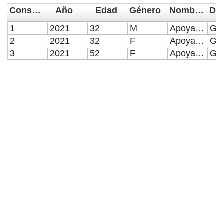
Consecutivo
Año
Edad
Género
Nombre del Donativo
1
2021
32
M
Apoyado con el 90% ($9,396.00) del costo total del paquete funerario
2
2021
32
F
Apoyada con el 100% ($5,220.00) del costo total del paquete funerario
3
2021
52
F
Apoyada con el 100% ($10,440.00) del costo total del paquete funerario