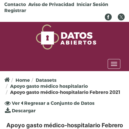
Pasar al contenido principal
Contacto
Aviso de Privacidad
Iniciar Sesión
Registrar
Toggl
naviga
Home
Datasets
Apoyo gasto médico hospitalario
Apoyo gasto médico-hospitalario Febrero 2021
Solapas principales
Ver
(solapa
Regresar a Conjunto de Datos
activa)
Descargar
Apoyo gasto médico-hospitalario Febrero