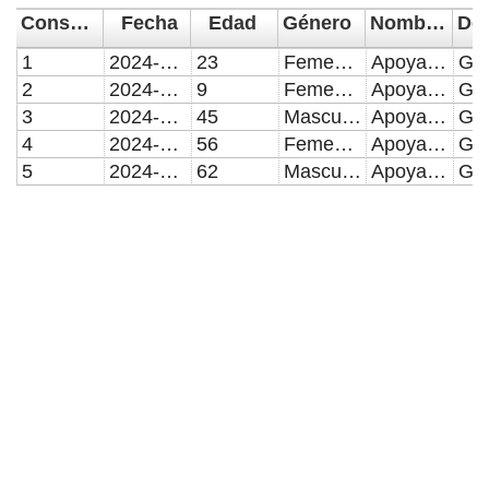
Consecutivo
Fecha
Edad
Género
Nombre del Donativo
1
2024-05-28
23
Femenino
Apoyada con el 100% ($2,300.00) del costot total del estudio de eco transtorácico (Ecocardiograma)
2
2024-05-30
9
Femenino
Apoyada el 30/05/2024 con el 100% ($46,700.00) del costo total del medicamento
3
2024-06-04
45
Masculino
Apoyado con el ($12,622.50) del costo total del paquete funerario
4
2024-06-06
56
Femenino
Apoyada con el 76% ($4,982.71) del costo total de tomografía y ecocardiograma
5
2024-06-11
62
Masculino
Apoyado con el 80% ($19,261.60) del costo total del aparato largo bilateral, aparato muslopodálico bilateral con zapatos especiales