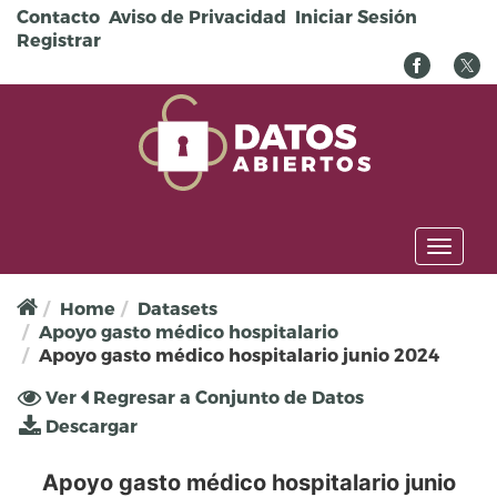
Pasar al contenido principal
Contacto
Aviso de Privacidad
Iniciar Sesión
Registrar
Toggl
naviga
Home
Datasets
Apoyo gasto médico hospitalario
Apoyo gasto médico hospitalario junio 2024
Solapas principales
Ver
(solapa
Regresar a Conjunto de Datos
activa)
Descargar
Apoyo gasto médico hospitalario junio