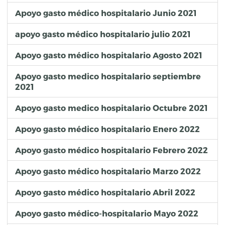
Apoyo gasto médico hospitalario Junio 2021
apoyo gasto médico hospitalario julio 2021
Apoyo gasto médico hospitalario Agosto 2021
Apoyo gasto medico hospitalario septiembre
2021
Apoyo gasto medico hospitalario Octubre 2021
Apoyo gasto médico hospitalario Enero 2022
Apoyo gasto médico hospitalario Febrero 2022
Apoyo gasto médico hospitalario Marzo 2022
Apoyo gasto médico hospitalario Abril 2022
Apoyo gasto médico-hospitalario Mayo 2022