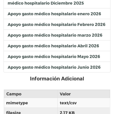
médico hospitalario Diciembre 2025
Apoyo gasto médico hospitalario enero 2026
Apoyo gasto médico hospitalario Febrero 2026
Apoyo gasto médico hospitalario marzo 2026
Apoyo gasto médico hospitalario Abril 2026
Apoyo gasto médico hospitalario Mayo 2026
Apoyo gasto médico hospitalario Junio 2026
Información Adicional
Campo
Valor
mimetype
text/csv
filesize
2.17 KB