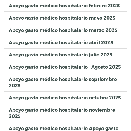
Apoyo gasto médico hospitalario febrero 2025
Apoyo gasto médico hospitalario mayo 2025
Apoyo gasto médico hospitalario marzo 2025
Apoyo gasto médico hospitalario abril 2025
Apoyo gasto médico hospitalario julio 2025
Apoyo gasto médico hospitalario Agosto 2025
Apoyo gasto médico hospitalario septiembre
2025
Apoyo gasto médico hospitalario octubre 2025
Apoyo gasto médico hospitalario noviembre
2025
Apoyo gasto médico hospitalario Apoyo gasto