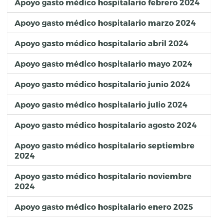
Apoyo gasto médico hospitalario febrero 2024
Apoyo gasto médico hospitalario marzo 2024
Apoyo gasto médico hospitalario abril 2024
Apoyo gasto médico hospitalario mayo 2024
Apoyo gasto médico hospitalario junio 2024
Apoyo gasto médico hospitalario julio 2024
Apoyo gasto médico hospitalario agosto 2024
Apoyo gasto médico hospitalario septiembre
2024
Apoyo gasto médico hospitalario noviembre
2024
Apoyo gasto médico hospitalario enero 2025