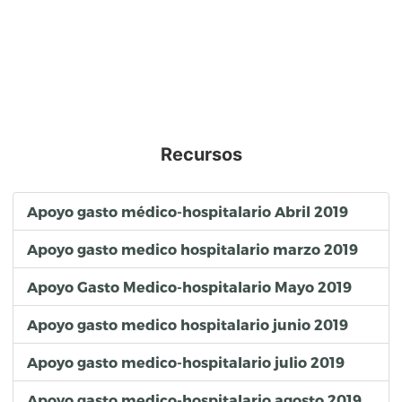
Recursos
Apoyo gasto médico-hospitalario Abril 2019
Apoyo gasto medico hospitalario marzo 2019
Apoyo Gasto Medico-hospitalario Mayo 2019
Apoyo gasto medico hospitalario junio 2019
Apoyo gasto medico-hospitalario julio 2019
Apoyo gasto medico-hospitalario agosto 2019