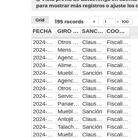
para mostrar más registros o ajuste los 
Grid
–
195
records
«
FECHA
GIRO DE NEGOCIO
SANCIÓN/CLAUSURA
COORDINACIÓN
2024-07-01
Otros Comercios al Menudeo
Clausura
Fiscalización de Comercio Establecido
2024-07-01
Mensajeria y Paqueteria
Clausura
Fiscalización de Comercio Establecido
2024-07-01
Agencia de Bicicletas y Motocicletas
Clausura
Fiscalización de Comercio Establecido
2024-07-01
Alimentos en General con Venta de Cerveza en Botella Abierta
Clausura
Fiscalización de Comercio Establecido
2024-07-01
Muebleria
Sanción
Fiscalización de Comercio Establecido
2024-07-01
Agencia de Autos Seminuevos
Clausura
Fiscalización de Comercio Establecido
2024-07-01
Otros Servicios de Comunicación
Clausura
Fiscalización de Comercio Establecido
2024-07-02
Servicio Mecanico Automotriz
Clausura
Fiscalización de Comercio Establecido
2024-07-02
Panaeria y Horno de Pan
Clausura
Fiscalización de Comercio Establecido
2024-07-02
Muebleria
Sanción
Fiscalización de Comercio Establecido
2024-07-02
Antojitos Jugos y Licuados
Clausura
Fiscalización de Comercio Establecido
2024-07-02
Talacheria
Sanción
Fiscalización de Comercio Establecido
2024-07-02
Muebleria
Clausura
Fiscalización de Comercio Establecido