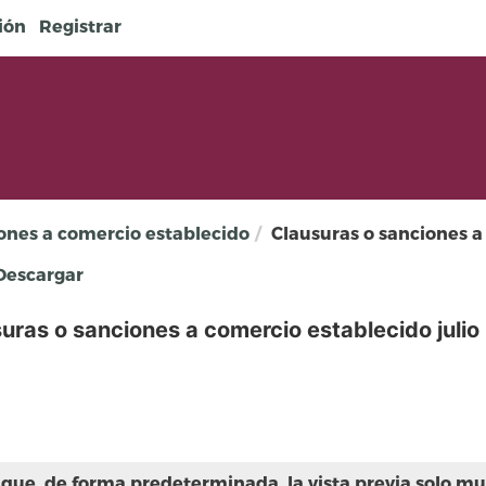
sión
Registrar
ones a comercio establecido
Clausuras o sanciones a
escargar
uras o sanciones a comercio establecido juli
que, de forma predeterminada, la vista previa solo mue