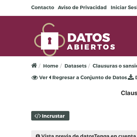
Pasar al contenido principal
Contacto
Aviso de Privacidad
Iniciar Se
Home
Datasets
Clausuras o sansi
Solapas principales
Ver
(solapa
Regresar a Conjunto de Datos
D
activa)
Claus
Incrustar
Vista previa de datos
Tenga en cuenta 