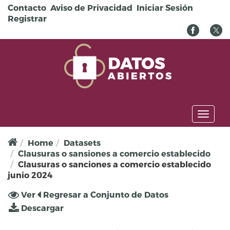
Pasar al contenido principal
Contacto
Aviso de Privacidad
Iniciar Sesión
Registrar
Toggl
naviga
Home
Datasets
Clausuras o sansiones a comercio establecido
Clausuras o sanciones a comercio establecido
junio 2024
Solapas principales
Ver
(solapa
Regresar a Conjunto de Datos
activa)
Descargar