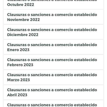
2024-06-10
Cafeteria y Horno de Pan
Clausura
Fiscalización de Comercio Establecido
Octubre 2022
2024-06-10
Bodega de Distribucion
Sanción
Fiscalización de Comercio Establecido
2024-06-10
Compra Venta de Materiales para la Construcción
Sanción
Fiscalización de Comercio Establecido
Clausuras o sanciones a comercio establecido
Noviembre 2022
2024-06-10
Otros Comercios al Menudeo
Clausura
Fiscalización de Comercio Establecido
2024-06-10
Muebleria
Sanción
Fiscalización de Comercio Establecido
Clausuras o sanciones a comercio establecido
2024-06-11
Escuela de Educacion Basica y Media
Clausura
Fiscalización de Comercio Establecido
Diciembre 2022
2024-06-11
Panaderia y Horno de Pan
Clausura
Fiscalización de Comercio Establecido
2024-06-11
Cocina Economica
Sanción
Fiscalización de Comercio Establecido
Clausuras o sanciones a comercio establecido
2024-06-11
Compra Venta de Articulos de Onix, Marmol, Granito y Barro
Clausura
Fiscalización de Comercio Establecido
Enero 2023
Clausuras o sanciones a comercio establecido
Febrero 2023
Clausuras o sanciones a comercio establecido
Marzo 2023
Clausuras o sanciones a comercio establecido
Abril 2023
Clausuras o sanciones a comercio establecido