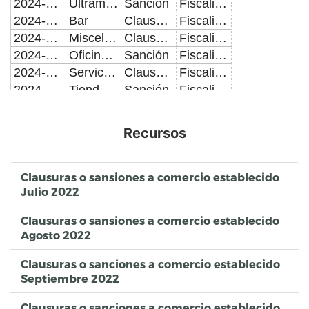
2024-06-04
Ultramarinos
Sanción
Fiscalización de Comercio Establecido
2024-06-05
Bar
Clausura
Fiscalización de Comercio Establecido
2024-06-05
Miscelanea con Venta de Bebidas Alcoholicas en Botella Cerrada
Clausura
Fiscalización de Comercio Establecido
2024-06-05
Oficinas Administrativas
Sanción
Fiscalización de Comercio Establecido
2024-06-06
Servicio Mecanico Automotriz
Clausura
Fiscalización de Comercio Establecido
2024-06-06
Tienda de Ropa
Sanción
Fiscalización de Comercio Establecido
2024-06-06
Servicio de Hojalateria y Pintura
Sanción
Fiscalización de Comercio Establecido
2024-06-06
Oficinas Administrativas
Clausura
Fiscalización de Comercio Establecido
Recursos
2024-06-07
Reparacion de Bicicletas y Motocicletas
Sanción
Fiscalización de Comercio Establecido
2024-06-07
Centro de Copiado y Papeleria
Clausura
Fiscalización de Comercio Establecido
2024-06-07
Estetica, Peluqueria y Salon de Belleza
Sanción
Fiscalización de Comercio Establecido
Clausuras o sansiones a comercio establecido
Julio 2022
2024-06-07
Laboratorio de Analisis Clinicos y Quimicos
Clausura
Fiscalización de Comercio Establecido
2024-06-07
Hotel con Servicio de Restaurante Bar
Sanción
Fiscalización de Comercio Establecido
Clausuras o sansiones a comercio establecido
2024-06-07
Compra Venta de Materiales para la Construccion
Sanción
Fiscalización de Comercio Establecido
Agosto 2022
2024-06-07
Lavanderia, Planchaduria y Tintoreria
Sanción
Fiscalización de Comercio Establecido
2024-06-07
Cafeteria y Fuente de Sodas
Sanción
Fiscalización de Comercio Establecido
Clausuras o sanciones a comercio establecido
Septiembre 2022
2024-06-10
Compra Venta de Combustibles y Lubricantes
Clausura
Fiscalización de Comercio Establecido
2024-06-10
Agencia de Autos y Camiones
Sanción
Fiscalización de Comercio Establecido
Clausuras o sanciones a comercio establecido