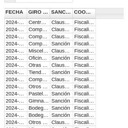
FECHA
GIRO DE NEGOCIO
SANCIÓN/CLAUSURA
COORDINACIÓN
2024-06-03
Centro de Acopio
Clausura
Fiscalización de Comercio Establecido
2024-06-03
Compra Venta de Materiales para la Construcción
Clausura
Fiscalización de Comercio Establecido
2024-06-03
Compra Venta de Regalos e Importaciones
Clausura
Fiscalización de Comercio Establecido
2024-06-03
Compra Venta de Material de Empaque
Sanción
Fiscalización de Comercio Establecido
2024-06-03
Miscelanea
Clausura
Fiscalización de Comercio Establecido
2024-06-03
Oficinas Administrativas
Sanción
Fiscalización de Comercio Establecido
2024-06-03
Otras Industrias
Clausura
Fiscalización de Comercio Establecido
2024-06-04
Tienda de Ropa
Sanción
Fiscalización de Comercio Establecido
2024-06-04
Compra Venta Consignacion de Equipo de Computo
Clausura
Fiscalización de Comercio Establecido
2024-06-04
Otros Servicios Financieros
Clausura
Fiscalización de Comercio Establecido
2024-06-04
Pasteleria Repostreria y Confiteria
Sanción
Fiscalización de Comercio Establecido
2024-06-04
Gimnasio
Sanción
Fiscalización de Comercio Establecido
2024-06-04
Bodega de Distribucion
Sanción
Fiscalización de Comercio Establecido
2024-06-04
Bodega de Distribucion
Sanción
Fiscalización de Comercio Establecido
2024-06-04
Otros Talleres
Clausura
Fiscalización de Comercio Establecido