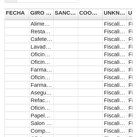
FECHA
GIRO DE NEGOCIO
SANCIÓN/CLAUSURA
COORDINACIÓN
UNKNOWN 4
Alimentos en General con Venta de Bebidas Alcoholicas
Fiscalización de Comercio Establecido
Restaurante Bar
Fiscalización de Comercio Establecido
Cafeteria y Fuente de Sodas
Fiscalización de Comercio Establecido
Lavado, Pulido y Encerado de Autos en Forma Manual
Fiscalización de Comercio Establecido
Oficinas Administrativas
Fiscalización de Comercio Establecido
Oficinas Administrativas
Fiscalización de Comercio Establecido
Farmacia y Consultorio Medico
Fiscalización de Comercio Establecido
Oficinas Administrativas
Fiscalización de Comercio Establecido
Farmacia y Consultorio Medico
Fiscalización de Comercio Establecido
Aseguradora
Fiscalización de Comercio Establecido
Refaccionaria en General
Fiscalización de Comercio Establecido
Oficinas Administrativas
Fiscalización de Comercio Establecido
Papeleria y Tramites de Gestoria
Fiscalización de Comercio Establecido
Salon con Sala de Juegos y Casinos
Fiscalización de Comercio Establecido
Compra Venta de Accesorios para Automoviles
Fiscalización de Comercio Establecido