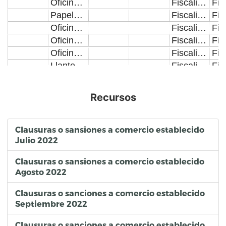
Oficinas Administrativas
Fiscalización de Comercio Establecido
Papeleria
Fiscalización de Comercio Establecido
Oficinas Administrativas
Fiscalización de Comercio Establecido
Oficinas Administrativas
Fiscalización de Comercio Establecido
Oficinas Administrativas
Fiscalización de Comercio Establecido
Llantera, Alineacion y Balanceo
Fiscalización de Comercio Establecido
Consultorio Dental
Fiscalización de Comercio Establecido
Agencia de Diseño y Publicidad
Fiscalización de Comercio Establecido
Recursos
Sanatorio, Clinica u Hospital
Fiscalización de Comercio Establecido
Oficinas Administrativas
Fiscalización de Comercio Establecido
Oficinas Administrativas
Fiscalización de Comercio Establecido
Clausuras o sansiones a comercio establecido
Julio 2022
Oficinas Administrativas
Fiscalización de Comercio Establecido
Centro de Copiado
Fiscalización de Comercio Establecido
Clausuras o sansiones a comercio establecido
Librería y Papeleria
Fiscalización de Comercio Establecido
Agosto 2022
Zapateria y Articulos de Piel
Fiscalización de Comercio Establecido
Otros Servicios Financieros
Fiscalización de Comercio Establecido
Clausuras o sanciones a comercio establecido
Septiembre 2022
Farmacia y Consultorio Medico
Fiscalización de Comercio Establecido
Bodega de Abarrotes y Bebidas Alcoholicas en Botella Cerrada
Fiscalización de Comercio Establecido
Clausuras o sanciones a comercio establecido