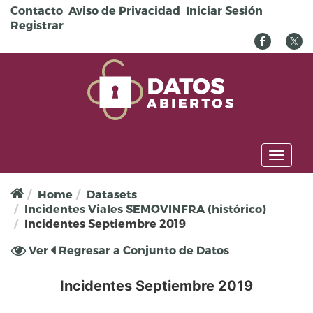
Pasar al contenido principal
Contacto
Aviso de Privacidad
Iniciar Sesión
Registrar
Toggl
naviga
Home
Datasets
Incidentes Viales SEMOVINFRA (histórico)
Incidentes Septiembre 2019
Solapas principales
Ver
(solapa
Regresar a Conjunto de Datos
activa)
Incidentes Septiembre 2019