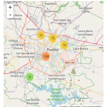
+
-
21
70
79
158
6
Leaflet
| Map data ©
OpenStreetMap