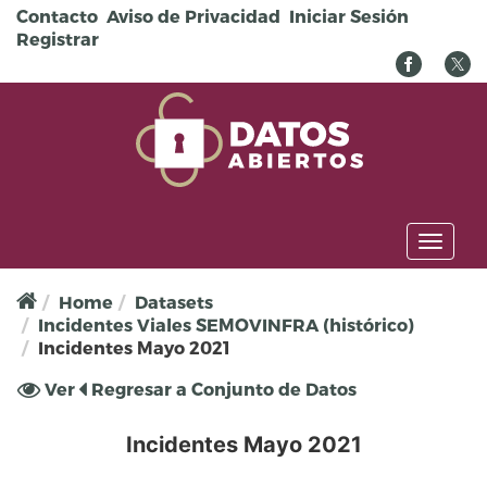
Pasar al contenido principal
Contacto
Aviso de Privacidad
Iniciar Sesión
Registrar
Toggl
naviga
Home
Datasets
Incidentes Viales SEMOVINFRA (histórico)
Incidentes Mayo 2021
Solapas principales
Ver
(solapa
Regresar a Conjunto de Datos
activa)
Incidentes Mayo 2021