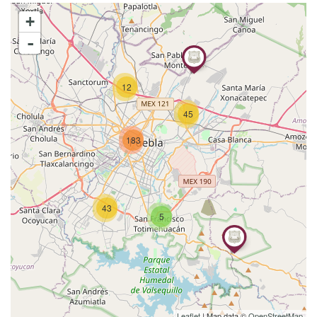
+
-
12
45
183
43
5
Leaflet
| Map data ©
OpenStreetMap