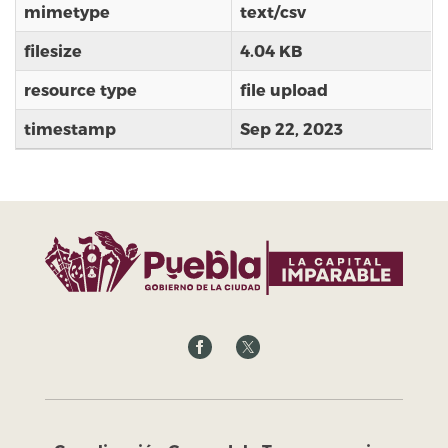
mimetype
text/csv
filesize
4.04 KB
resource type
file upload
timestamp
Sep 22, 2023