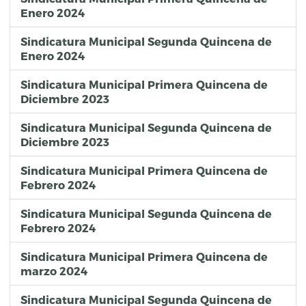
Enero 2024
Sindicatura Municipal Segunda Quincena de
Enero 2024
Sindicatura Municipal Primera Quincena de
Diciembre 2023
Sindicatura Municipal Segunda Quincena de
Diciembre 2023
Sindicatura Municipal Primera Quincena de
Febrero 2024
Sindicatura Municipal Segunda Quincena de
Febrero 2024
Sindicatura Municipal Primera Quincena de
marzo 2024
Sindicatura Municipal Segunda Quincena de