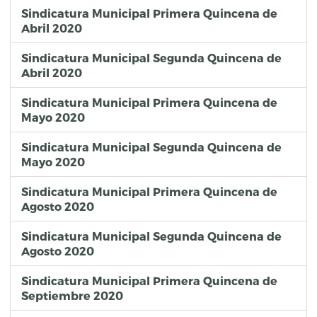
Sindicatura Municipal Primera Quincena de
Abril 2020
Sindicatura Municipal Segunda Quincena de
Abril 2020
Sindicatura Municipal Primera Quincena de
Mayo 2020
Sindicatura Municipal Segunda Quincena de
Mayo 2020
Sindicatura Municipal Primera Quincena de
Agosto 2020
Sindicatura Municipal Segunda Quincena de
Agosto 2020
Sindicatura Municipal Primera Quincena de
Septiembre 2020