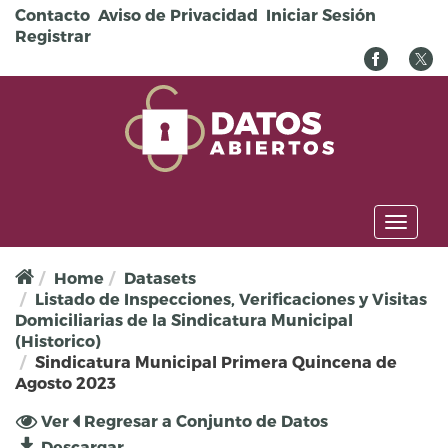
Pasar al contenido principal
Contacto
Aviso de Privacidad
Iniciar Sesión
Registrar
Toggl
naviga
Home
Datasets
Listado de Inspecciones, Verificaciones y Visitas
Domiciliarias de la Sindicatura Municipal
(Historico)
Sindicatura Municipal Primera Quincena de
Agosto 2023
Solapas principales
Ver
(solapa
Regresar a Conjunto de Datos
activa)
Descargar