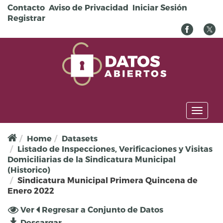
Pasar al contenido principal
Contacto
Aviso de Privacidad
Iniciar Sesión
Registrar
Toggl
naviga
Home
Datasets
Listado de Inspecciones, Verificaciones y Visitas
Domiciliarias de la Sindicatura Municipal
(Historico)
Sindicatura Municipal Primera Quincena de
Enero 2022
Solapas principales
Ver
(solapa
Regresar a Conjunto de Datos
activa)
Descargar