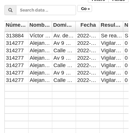
Go »
Número de Control
Nombre del Supervisor/Verificador
Domicilio de la visita
Fecha
Resultado de la Inspección, Verificación o Visita Domiciliaria
313884
Víctor Humberto Juárez Sánchez
Av. de la Pedrera número 1919 int. X6 y Y3 Unidad Habitacional Villa Karol, col. Las Cuartillas Pueb.
2022-01-06
Se realiza Verificación e Inspección
314277
Alejandro García Huerta
Av 9 Oriente 1404, Barrio de Analco
2022-01-09
Vigilar el correcto funcionamiento del marco Jurídico, elementos humanos y recursos materiales necesarios para su funcionamiento, así como garantizar los Derechos Humanos para los Infractores.
0
314277
Alejandro García Huerta
Calle 16 sur 3911, Colonia Anzures.
2022-01-10
Vigilar el correcto funcionamiento del marco Jurídico, elementos humanos y recursos materiales necesarios para su funcionamiento, así como garantizar los Derechos Humanos para los Infractores.
0
314277
Alejandro García Huerta
Av 9 Oriente 1404, Barrio de Analco
2022-01-10
Vigilar el correcto funcionamiento del marco Jurídico, elementos humanos y recursos materiales necesarios para su funcionamiento, así como garantizar los Derechos Humanos para los Infractores.
0
314277
Alejandro García Huerta
Calle 16 sur 3911, Colonia Anzures.
2022-01-11
Vigilar el correcto funcionamiento del marco Jurídico, elementos humanos y recursos materiales necesarios para su funcionamiento, así como garantizar los Derechos Humanos para los Infractores.
0
314277
Alejandro García Huerta
Av 9 Oriente 1404, Barrio de Analco
2022-01-11
Vigilar el correcto funcionamiento del marco Jurídico, elementos humanos y recursos materiales necesarios para su funcionamiento, así como garantizar los Derechos Humanos para los Infractores.
0
314277
Alejandro García Huerta
Calle 16 sur 3911, Colonia Anzures.
2022-01-13
Vigilar el correcto funcionamiento del marco Jurídico, elementos humanos y recursos materiales necesarios para su funcionamiento, así como garantizar los Derechos Humanos para los Infractores.
0