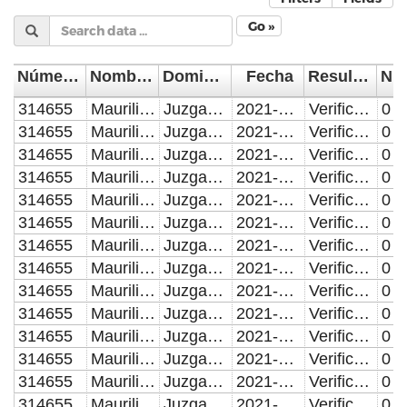
Go »
Número de Control
Nombre del Supervisor/Verificador
Domicilio de la visita
Fecha
Resultado de la Inspección, Verificación o Visita Domiciliaria
314655
Maurilio Macedonio Lucas
Juzgado Especializado en Menores, Calle 16 sur, número 3911, colonia Anzures.
2021-09-16
Verificación o Inspección con resultado positivo.
0
314655
Maurilio Macedonio Lucas
Juzgado Especializado en Menores, Calle 16 sur, número 3911, colonia Anzures.
2021-09-16
Verificación o Inspección con resultado positivo.
0
314655
Maurilio Mcedonio Lucas
Juzgado Calificador de la Delegación Centro, Calle 9 Oriente, número 1405, colonia Azcarate.
2021-09-16
Verificación o Inspección con resultado positivo.
0
314655
Maurilio Mcedonio Lucas
Juzgado Calificador de la Delegación Centro, Calle 9 Oriente, número 1405, colonia Azcarate.
2021-09-16
Verificación o Inspección con resultado positivo.
0
314655
Maurilio Macedonio Lucas
Juzgado Especializado en Menores, Calle 16 sur, número 3911, colonia Anzures.
2021-09-17
Verificación o Inspección con resultado positivo.
0
314655
Maurilio Macedonio Lucas
Juzgado Especializado en Menores, Calle 16 sur, número 3911, colonia Anzures.
2021-09-17
Verificación o Inspección con resultado positivo.
0
314655
Maurilio Mcedonio Lucas
Juzgado Calificador de la Delegación Centro, Calle 9 Oriente, número 1405, colonia Azcarate.
2021-09-17
Verificación o Inspección con resultado positivo.
0
314655
Maurilio Mcedonio Lucas
Juzgado Calificador de la Delegación Centro, Calle 9 Oriente, número 1405, colonia Azcarate.
2021-09-17
Verificación o Inspección con resultado positivo.
0
314655
Maurilio Macedonio Lucas
Juzgado Especializado en Menores, Calle 16 sur, número 3911, colonia Anzures.
2021-09-18
Verificación o Inspección con resultado positivo.
0
314655
Maurilio Macedonio Lucas
Juzgado Especializado en Menores, Calle 16 sur, número 3911, colonia Anzures.
2021-09-18
Verificación o Inspección con resultado positivo.
0
314655
Maurilio Mcedonio Lucas
Juzgado Calificador de la Delegación Centro, Calle 9 Oriente, número 1405, colonia Azcarate.
2021-09-18
Verificación o Inspección con resultado positivo.
0
314655
Maurilio Mcedonio Lucas
Juzgado Calificador de la Delegación Centro, Calle 9 Oriente, número 1405, colonia Azcarate.
2021-09-18
Verificación o Inspección con resultado positivo.
0
314655
Maurilio Macedonio Lucas
Juzgado Especializado en Menores, Calle 16 sur, número 3911, colonia Anzures.
2021-09-19
Verificación o Inspección con resultado positivo.
0
314655
Maurilio Macedonio Lucas
Juzgado Especializado en Menores, Calle 16 sur, número 3911, colonia Anzures.
2021-09-19
Verificación o Inspección con resultado positivo.
0