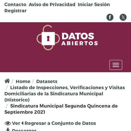
Pasar al contenido principal
Contacto
Aviso de Privacidad
Iniciar Sesión
Registrar
Toggl
naviga
Home
Datasets
Listado de Inspecciones, Verificaciones y Visitas
Domiciliarias de la Sindicatura Municipal
(Historico)
Sindicatura Municipal Segunda Quincena de
Septiembre 2021
Solapas principales
Ver
(solapa
Regresar a Conjunto de Datos
activa)
Descargar