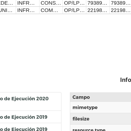
FEDERAL
INFRAESTRUCTURA HIDROSANITARIA
CONSORCIO DE INGENIERÍA CIVIL Y ARQUITECTURA ORANDAIN, S.A. DE C.V.
OP/LP008/SMIMP-2023-30991
7938956.68
7938956.68
MUNICIPAL
INFRAESTRUCTURA DE MOVILIDAD
COMERCIALIZADORA Y CONSTRUCTORA VYM, S.A. DE C.V.
OP/LP013/SMIMP-2023-40489
22198063.44
22198063.44
Inf
Campo
so de Ejecución 2020
mimetype
so de Ejecución 2019
filesize
so de Ejecución 2019
resource type