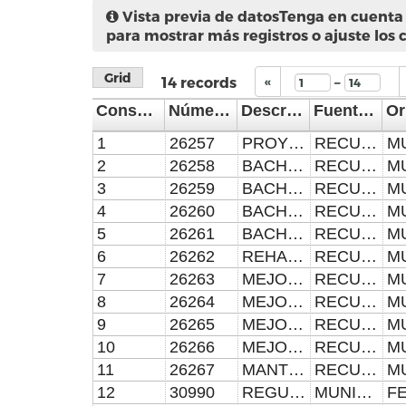
Vista previa de datos
Tenga en cuenta 
para mostrar más registros o ajuste los 
Grid
–
14
records
«
Consecutivo
Número de Obra
Descripción de la Obra
Fuente de Financiamiento
1
26257
PROYECTO INTEGRAL A PRECIO ALZADO Y TIEMPO DETERMINADO PARA LA IMPLEMENTACIÓN Y PUESTA EN MARCHA DE ELEMENTOS LUMÍNICOS, ACUÁTICOS Y AMBIENTALES EN TRES HITOS DE LA ZONA DE MONUMENTOS DEL CENTRO HISTÓRICO DEL MUNICIPIO DE PUEBLA, UBICADA EN TRES HITOS DE LA ZONA DE MONMENTOS DEL CENTRO HISTÓRICO DEL MUNICIPIO DE PUEBLA
RECURSOS PROPIOS REMANENTES 2022
2
26258
BACHEO CON MEZCLA ASFÁLTICA EN CALIENTE 1, 2023, UBICADO EN DIFERENTES CALLES DEL CUADRANTE UNO SUR-ORIENTE DE LA CIUDAD DE PUEBLA, UBICADA EN DIFERENTES CALLES DEL CUADRANTE UNO SUR-ORIENTE DE LA CIUDAD DE PUEBLA
RECURSOS PROPIOS REMANENTES 2022
3
26259
BACHEO CON MEZCLA ASFÁLTICA EN CALIENTE 1, 2023, UBICADO EN DIFERENTES CALLES DEL CUADRANTE DOS NOR-ORIENTE DE LA CIUDAD DE PUEBLA, UBICADA EN DIFERENTES CALLES DEL CUADRANTE DOS NOR-ORIENTE DE LA CIUDAD DE PUEBLA,
RECURSOS PROPIOS REMANENTES 2022
4
26260
BACHEO CON MEZCLA ASFÁLTICA EN CALIENTE 1, 2023, UBICADO EN DIFERENTES CALLES DEL CUADRANTE TRES NOR-PONIENTE DE LA CIUDAD DE PUEBLA, UBICADA EN DIFERENTES CALLES DEL CUADRANTE TRES NOR-PONIENTE DE LA CIUDAD DE PUEBLA
RECURSOS PROPIOS REMANENTES 2022
5
26261
BACHEO CON MEZCLA ASFÁLTICA EN CALIENTE 1, 2022, UBICADO EN DIFERENTES CALLES DEL CUADRANTE TRES NOR-PONIENTE DE LA CIUDAD DE PUEBLA
RECURSOS PROPIOS REMANENTES 2022
6
26262
REHABILITACIÓN DE PARQUE SAN BALTAZAR CAMPECHE EN AVENIDA CUE MERLO ENTRE CALLE MIGUEL HIDALGO, PRIVADA VENUSTIANO CARRANZA Y PRIVADA 2 SUR, EN LA JUNTA AUXILIAR SAN BALTAZAR CAMPECHE DEL MUNICIPIO DE PUEBLA , UBICADA EN AVENIDA CUE MERLO ENTRE CALLE MIGUEL HIDALGO, PRIVADA VENUSTIANO CARRANZA Y PRIVADA 2 SUR, EN LA JUNTA AUXILIAR SAN BALTAZAR CAMPECHE DEL MUNICIPIO DE PUEBLA
RECURSOS PROPIOS REMANENTES 2022
7
26263
MEJORAMIENTO DE INFRAESTRUCTURA VIAL A NIVEL DE TERRACERÍAS, OBRAS COMPLEMENTARIAS Y ADOCRETO PROGRAMA CONSTRUYENDO CONTIGO 2023, UBICADO EN DIFERENTES CALLES DEL CUADRANTE UNO SUR-ORIENTE DE LA CIUDAD DE PUEBLA
RECURSOS PROPIOS REMANENTES 2022
8
26264
MEJORAMIENTO DE INFRAESTRUCTURA VIAL A NIVEL DE TERRACERÍAS, OBRAS COMPLEMENTARIAS Y ADOCRETO PROGRAMA CONSTRUYENDO CONTIGO 2023, UBICADO EN DIFERENTES CALLES DEL CUADRANTE DOS NOR-ORIENTE DE LA CIUDAD DE PUEBLA
RECURSOS PROPIOS REMANENTES 2022
9
26265
MEJORAMIENTO DE INFRAESTRUCTURA VIAL A NIVEL DE TERRACERÍAS, OBRAS COMPLEMENTARIAS Y ADOCRETO PROGRAMA CONSTRUYENDO CONTIGO 2023, UBICADO EN DIFERENTES CALLES DEL CUADRANTE TRES NOR-PONIENTE DE LA CIUDAD DE PUEBLA
RECURSOS PROPIOS REMANENTES 2022
10
26266
MEJORAMIENTO DE INFRAESTRUCTURA VIAL A NIVEL DE TERRACERÍAS, OBRAS COMPLEMENTARIAS Y ADOCRETO PROGRAMA CONSTRUYENDO CONTIGO 2023, UBICADO EN DIFERENTES CALLES DEL CUADRANTE CUATRO SUR-PONIENTE DE LA CIUDAD DE PUEBLA
RECURSOS PROPIOS REMANENTES 2022
11
26267
MANTENIMIENTO Y MEJORAMIENTO DE ACERAS CON HUELLA PODOTÁCTIL, APLICACIÓN DE CAPA DE SACRIFICIO EN INMUEBLES Y MONUMENTOS DEL CENTRO HISTÓRICO 8M Y APLICACIÓN DE PINTURA EN PARAMENTOS 8M, EN ZONA DE MONUMENTOS DEL MUNICIPIO DE PUEBLA
RECURSOS PROPIOS
12
30990
REGULACIÓN, EQUIPAMIENTO Y HABILITACIÓN DEL POZO BANDERA 2, EQUIPAMIENTO Y PUESTA EN MARCHA DE POZO PROFUNDO DE AGUA POTABLE EN PREDIO DENOMINADO PARAJE BANDERA DE LA JUNTA AUXILIAR SANTA MARÍA XONACATEPEC DEL MUNICIPIO DE PUEBLA
MUNICIPIO DE PUEBLA, CRÉDITO 2022