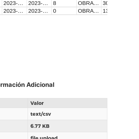
2023-04-04
2023-07-02
8
OBRA EN PROCESO
30
2023-04-24
2023-09-20
0
OBRA EN PROCESO
135
ormación Adicional
Valor
text/csv
6.77 KB
file upload