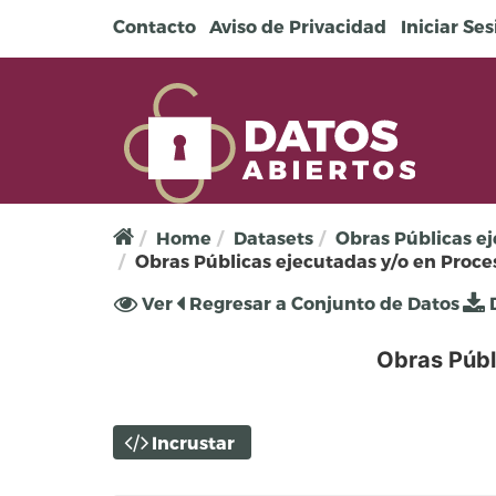
Pasar al contenido principal
Contacto
Aviso de Privacidad
Iniciar Se
Home
Datasets
Obras Públicas ej
Obras Públicas ejecutadas y/o en Proces
Solapas principales
Ver
(solapa
Regresar a Conjunto de Datos
D
activa)
Obras Públ
Incrustar