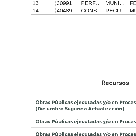
13
30991
PERFORACIÓN DE POZO PROFUNDO PARA AGUA POTABLE Y EQUIPAMIENTO DE POZO PROFUNDO PARA AGUA POTABLE, COLONIA TLANESSE DEL MUNICIPIO DE PUEBLA, PERFORACIÓN, EQUIPAMIENTO Y PUESTA EN MARCHA DE POZO PROFUNDO DE AGUA POTABLE EN ESQUINA CON CALLE JOSÉ EMILIO PACHECO Y SOR JUANA INÉS DE LA CRUZ, EN LA COLONIA TLANESSE, DE LA JUNTA AUXILIAR SAN JERÓNIMO CALERAS DEL MUNICIPIO DE PUEBLA
MUNICIPIO DE PUEBLA, CRÉDITO 2022
14
40489
CONSTRUCCIÓN DE BICIESTACIONAMIENTO MASIVO PRIMERA ETAPA EN CALLE 11 SUR NO. 14549 ENTRE CALLE AVENIDA ROSALES Y CALLE MARGARITAS, EN LA COLONIA FLORES DEL PEDREGAL, DE LA JUNTA AUXILIAR SAN FRANCISCO TOTIMEHUACAN DEL MUNICIPIO DE PUEBLA
RECURSOS PROPIOS / INTERMODALIDAD SOSTENIBLES EUROCLIMA
Recursos
Obras Públicas ejecutadas y/o en Proce
(Diciembre Segunda Actualización)
Obras Públicas ejecutadas y/o en Proce
Obras Públicas ejecutadas y/o en Proce