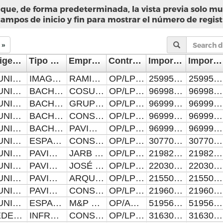
que, de forma predeterminada, la vista previa solo mue
campos de inicio y fin para mostrar el número de regist
»
Origen del Recurso
Tipo de Infraestructura
Empresa Constructora
Contrato
Importe del Contrato(en pesos)
Importe Modificado (en pesos)
MUNICIPAL
IMAGEN URBANA
RAMIREZ & GARCÍA CONSTRUCTORA, S.A. DE C.V. EN PARTICIPACIÓN CONJUNTA CON LA EMPRESA DENOMINADA TRAFFICLIGHT DE MÉXICO S.A. DE C.V.
OP/LP001/SMIMP-2023-26257
25995281.72
25995281.72
MUNICIPAL
BACHEO
COSUIS CONSTRUCTORA Y SUPERVISORA, S.A. D C.V.
OP/LP002/SMIMP-2023-26258
9699824.45
9699824.45
MUNICIPAL
BACHEO
GRUPO ITALO POBLANO, S. DE R.L. DE C.V.
OP/LP003/SMIMP-2023-26259
9699917.05
9699917.05
MUNICIPAL
BACHEO
CONSORCIO DE INGENIERÍA CIVIL Y ARQUITECTURA ORANDAIN, S.A. DE C.V.
OP/LP004/SMIMP-2023-26260
9699947.92
9699947.92
MUNICIPAL
BACHEO
PAVIMENTACIONES Y URBANIZACIONES DEL SUR, S.A. DE C.V.
OP/LP005/SMIMP-2023-26261
9699917.05
9699917.05
MUNICIPAL
ESPACIOS PÚBLICOS
CONSTRUCCIÓN Y COORDINACIÓN DE PROYECTOS, S.A. DE C.V.
OP/LP007/SMIMP-2023-26262
3077060.87
3077060.87
MUNICIPAL
PAVIMENTACIÓN
JARB GRUPO CONSTRUCTOR , S.A. DE C.V.
OP/LP009/SMIMP-2023-26263
21982826.72
21982826.72
MUNICIPAL
PAVIMENTACIÓN
JOSÉ FEDERICO ARELLANO GONZÁLEZ EN PARTICIPACIÓN CONJUNTA CON LOZADA Y RODRÍGUEZ COMPAÑÍA INGENIERÍA GEOTÉCNICA, S. DE R.L. DE C.V.
OP/LP010/SMIMP-2023-26264
22030968.55
22030968.55
MUNICIPAL
PAVIMENTACIÓN
ARQUITECTONI-K INMOBILIARIA, S.A. DE C.V.
OP/LP011/SMIMP-2023-26265
21550764.33
21550764.33
MUNICIPAL
PAVIMENTACIÓN
CONSTRUCTORA GAYPE, S.A. DE C.V.
OP/LP012/SMIMP-2023-26265
21960247.68
21960247.68
MUNICIPAL
ESPACIOS PÚBLICOS
M&P CONSTRUCTORES, S.A. DE C.V.
OP/AD001/SMIMP-2023-26267
519569.03
519569.03
FEDERAL
INFRAESTRUCTURA HIDROSANITARIA
CONSTRUCCIONES J.J.V., S.A. DE C.V.
OP/LP006/SMIMP-2023-30990
3163095.25
3163095.25