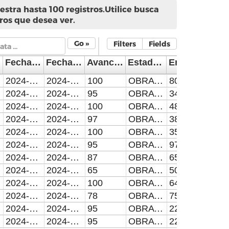
stra hasta 100 registros.Utilice busca
ros que desea ver.
Go »
Filters
Fields
Fecha Inicio
Fecha Término
Avance Físico(en porcentaje)
Estado de la obra
Empleos
2024-03-01
2024-05-29
100
OBRA TERMINADA
80
2024-03-01
2024-05-29
95
OBRA EN PROCESO
34
2024-03-01
2024-05-29
100
OBRA TERMINADA
48
2024-03-01
2024-05-29
97
OBRA EN PROCESO
38
2024-03-25
2024-06-22
100
OBRA TERMINADA
35
2024-04-09
2024-08-06
95
OBRA EN PROCESO
97
2024-03-01
2024-07-28
87
OBRA EN PROCESO
65
2024-03-01
2024-04-29
65
OBRA EN PROCESO
50
2024-03-25
2024-06-22
100
OBRA TERMINADA
64
2024-04-09
2024-09-05
78
OBRA EN PROCESO
75
2024-04-17
2024-09-13
95
OBRA EN PROCESO
22
2024-04-17
2024-09-13
95
OBRA EN PROCESO
22