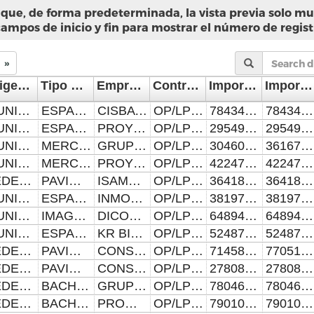
que, de forma predeterminada, la vista previa solo mue
campos de inicio y fin para mostrar el número de regist
»
Origen del Recurso
Tipo de Infraestructura
Empresa Constructora
Contrato
Importe del Contrato(en pesos)
Importe Modificado (en pesos)
MUNICIPAL
ESPACIOS PÚBLICOS
CISBA ACABADOS Y REMODELACIONES, S.A. DE C.V.
OP/LP002/SMIMP-2024-26353
7843491.58
7843491.58
MUNICIPAL
ESPACIOS EDUCATIVOS
PROYECTOS Y SERVICIOS CONSTRUCTIVOS, S.A. DE C.V.
OP/LP003/SMIMP-2024-26354
2954946.69
2954946.69
MUNICIPAL
MERCADOS PÚBLICOS
GRUPO FAGYD, S.A. DE C.V.
OP/LP004/SMIMP-2024-26355
3046015.26
3616792.39
MUNICIPAL
MERCADOS PÚBLICOS
PROYECTOS Y SERVICIOS CONSTRUCTIVOS, S.A. DE C.V.
OP/LP005/SMIMP-2024-26356
4224750.66
4224750.66
FEDERAL
PAVIMENTACIÓN
ISAMAR MONTES AGUILAR
OP/LP010/SMIMP-2024-26357
3641882.74
3641882.74
MUNICIPAL
ESPACIOS PÚBLICOS
INMOBILIARIA CASTITAS, S.A. DE C.V.
OP/LP011/SMIMP-2024-26358
38197766.03
38197766.03
MUNICIPAL
IMAGEN URBANA
DICOVIT, S.A. DE C.V.
OP/LP007/SMIMP-2024-26359
6489434.48
6489434.48
MUNICIPAL
ESPACIOS PÚBLICOS
KR BIENES RAÍCES CONSULTORÍA INMOBILIARIA Y CONSTRUCCIONES, S.A. DE C.V.
OP/LP008/SMIMP-2024-26360
5248748.47
5248748.47
FEDERAL
PAVIMENTACIÓN
CONSTRUCCIONES Y OPERACIONES DEL CARIBE GRACSA, S.A. DE C.V.
OP/LP009/SMIMP-2024-26361
7145805.61
7705131.76
FEDERAL
PAVIMENTACIÓN
CONSTRUCCIONES Y OPERACIONES DEL CARIBE GRACSA, S.A. DE C.V.
OP/LP012/SMIMP-2024-26362
27808624.55
27808624.55
FEDERAL
BACHEO
GRUPO HERBRICH DE MÉXICO, S.A. DE C.V.
OP/LP016/SMIMP-2024-26363
7804687.57
7804687.57
FEDERAL
BACHEO
PROMOTORA Y CONSTRUCTORA FRAXA, S.A. DE C.V.
OP/LP015/SMIMP-2024-26364
7901043.67
7901043.67