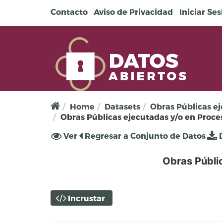
Pasar al contenido principal
Contacto
Aviso de Privacidad
Iniciar Se
Home
Datasets
Obras Públicas ej
Obras Públicas ejecutadas y/o en Proce
Solapas principales
Ver
(solapa
Regresar a Conjunto de Datos
D
activa)
Obras Públi
Incrustar