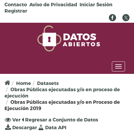
Pasar al contenido principal
Contacto
Aviso de Privacidad
Iniciar Sesión
Registrar
Toggl
naviga
Home
Datasets
Obras Públicas ejecutadas y/o en proceso de
ejecución
Obras Públicas ejecutadas y/o en Proceso de
Ejecución 2019
Solapas principales
Ver
(solapa
Regresar a Conjunto de Datos
activa)
Descargar
Data API