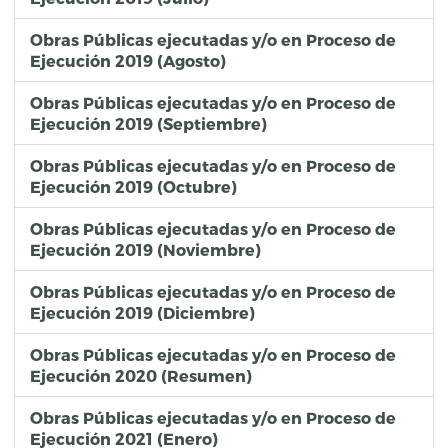
33
30737
CONSTRUCCIÓN DE RED DE ALCANTARILLADO SANITARIO EN LA COLONIA LUNA, ubicada EN CALLES MARTE, JÚPITER, 123 ORIENTE Y MAR VENUS ENTRE CALLES SATURNO Y URANO DE LA COLONIA LUNA, PERTENECIENTE A LA JUNTA AUXILIAR SAN FRANCISCO
FISMDF 2019
INFRAESTRUTURA HIDROSANITARIA
34
50279
REHABILITACIÓN VIAL EN AVENIDA XONACATEPEC UBICADA ENTRE CALLE 14 DE OCTUBRE Y CALLE CLAVEL EN LAS COLONIAS JARDINES DE SAN JOSÉ, SAN MIGUEL XONACATEPEC SEGUNDA SECCIÓN Y SAN MIGUEL XONACATEPEC DE LA JUNTA AUXILIAR SANTA MARIA XONACATEPEC DEL MUNICIPIO DE PUEBLA
FORTAMUNDF 2019
MANTENIMIENTO VIAL MAYOR
Obras Públicas ejecutadas y/o en Proceso de
35
50280
REHABILITACIÓN DEL PARQUE, DE LA COLONIA SAN RAMÓN TERCERA SECCIÓN UBICADA EN LA CALLE ANTURIOS, ENTRE CALLES IRIS Y GARDENIAS, DE LA COLONIA SAN RAMÓN TERCERA SECCIÓN, DE LA JUNTA AUXILIAR SAN FRANCISCO TOTIMEHUACAN; DEL MUNICIPIO DE PUEBLA, PUE
FORTAMUNDF 2019
ESPACIOS PÚBLICOS
Ejecución 2019 (Agosto)
Obras Públicas ejecutadas y/o en Proceso de
Ejecución 2019 (Septiembre)
Obras Públicas ejecutadas y/o en Proceso de
Ejecución 2019 (Octubre)
Obras Públicas ejecutadas y/o en Proceso de
Ejecución 2019 (Noviembre)
Obras Públicas ejecutadas y/o en Proceso de
Ejecución 2019 (Diciembre)
Obras Públicas ejecutadas y/o en Proceso de
Ejecución 2020 (Resumen)
Obras Públicas ejecutadas y/o en Proceso de
Ejecución 2021 (Enero)