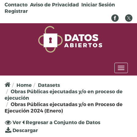
Pasar al contenido principal
Contacto
Aviso de Privacidad
Iniciar Sesión
Registrar
Toggl
naviga
Home
Datasets
Obras Públicas ejecutadas y/o en proceso de
ejecución
Obras Públicas ejecutadas y/o en Proceso de
Ejecución 2024 (Enero)
Solapas principales
Ver
(solapa
Regresar a Conjunto de Datos
activa)
Descargar