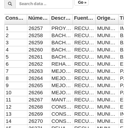
Go »
Consecutivo
Número de Obra
Descripción de la Obra
Fuente de Financiamiento
Origen del Recurso
1
26257
PROYECTO INTEGRAL A PRECIO ALZADO Y TIEMPO DETERMINADO PARA LA IMPLEMENTACIÓN Y PUESTA EN MARCHA DE ELEMENTOS LUMÍNICOS, ACUÁTICOS Y AMBIENTALES EN TRES HITOS DE LA ZONA DE MONUMENTOS DEL CENTRO HISTÓRICO DEL MUNICIPIO DE PUEBLA, UBICADA EN TRES HITOS DE LA ZONA DE MONMENTOS DEL CENTRO HISTÓRICO DEL MUNICIPIO DE PUEBLA
RECURSOS PROPIOS REMANENTES 2022
MUNICIPAL
2
26258
BACHEO CON MEZCLA ASFÁLTICA EN CALIENTE 1, 2023, UBICADO EN DIFERENTES CALLES DEL CUADRANTE UNO SUR-ORIENTE DE LA CIUDAD DE PUEBLA, UBICADA EN DIFERENTES CALLES DEL CUADRANTE UNO SUR-ORIENTE DE LA CIUDAD DE PUEBLA
RECURSOS PROPIOS REMANENTES 2022
MUNICIPAL
3
26259
BACHEO CON MEZCLA ASFÁLTICA EN CALIENTE 1, 2023, UBICADO EN DIFERENTES CALLES DEL CUADRANTE DOS NOR-ORIENTE DE LA CIUDAD DE PUEBLA, UBICADA EN DIFERENTES CALLES DEL CUADRANTE DOS NOR-ORIENTE DE LA CIUDAD DE PUEBLA,
RECURSOS PROPIOS REMANENTES 2022
MUNICIPAL
4
26260
BACHEO CON MEZCLA ASFÁLTICA EN CALIENTE 1, 2023, UBICADO EN DIFERENTES CALLES DEL CUADRANTE TRES NOR-PONIENTE DE LA CIUDAD DE PUEBLA, UBICADA EN DIFERENTES CALLES DEL CUADRANTE TRES NOR-PONIENTE DE LA CIUDAD DE PUEBLA
RECURSOS PROPIOS REMANENTES 2022
MUNICIPAL
5
26261
BACHEO CON MEZCLA ASFÁLTICA EN CALIENTE 1, 2022, UBICADO EN DIFERENTES CALLES DEL CUADRANTE TRES NOR-PONIENTE DE LA CIUDAD DE PUEBLA
RECURSOS PROPIOS REMANENTES 2022
MUNICIPAL
6
26262
REHABILITACIÓN DE PARQUE SAN BALTAZAR CAMPECHE EN AVENIDA CUE MERLO ENTRE CALLE MIGUEL HIDALGO, PRIVADA VENUSTIANO CARRANZA Y PRIVADA 2 SUR, EN LA JUNTA AUXILIAR SAN BALTAZAR CAMPECHE DEL MUNICIPIO DE PUEBLA , UBICADA EN AVENIDA CUE MERLO ENTRE CALLE MIGUEL HIDALGO, PRIVADA VENUSTIANO CARRANZA Y PRIVADA 2 SUR, EN LA JUNTA AUXILIAR SAN BALTAZAR CAMPECHE DEL MUNICIPIO DE PUEBLA
RECURSOS PROPIOS REMANENTES 2022
MUNICIPAL
7
26263
MEJORAMIENTO DE INFRAESTRUCTURA VIAL A NIVEL DE TERRACERÍAS, OBRAS COMPLEMENTARIAS Y ADOCRETO PROGRAMA CONSTRUYENDO CONTIGO 2023, UBICADO EN DIFERENTES CALLES DEL CUADRANTE UNO SUR-ORIENTE DE LA CIUDAD DE PUEBLA
RECURSOS PROPIOS REMANENTES 2022
MUNICIPAL
8
26264
MEJORAMIENTO DE INFRAESTRUCTURA VIAL A NIVEL DE TERRACERÍAS, OBRAS COMPLEMENTARIAS Y ADOCRETO PROGRAMA CONSTRUYENDO CONTIGO 2023, UBICADO EN DIFERENTES CALLES DEL CUADRANTE DOS NOR-ORIENTE DE LA CIUDAD DE PUEBLA
RECURSOS PROPIOS REMANENTES 2022
MUNICIPAL
9
26265
MEJORAMIENTO DE INFRAESTRUCTURA VIAL A NIVEL DE TERRACERÍAS, OBRAS COMPLEMENTARIAS Y ADOCRETO PROGRAMA CONSTRUYENDO CONTIGO 2023, UBICADO EN DIFERENTES CALLES DEL CUADRANTE TRES NOR-PONIENTE DE LA CIUDAD DE PUEBLA
RECURSOS PROPIOS REMANENTES 2022
MUNICIPAL
10
26266
MEJORAMIENTO DE INFRAESTRUCTURA VIAL A NIVEL DE TERRACERÍAS, OBRAS COMPLEMENTARIAS Y ADOCRETO PROGRAMA CONSTRUYENDO CONTIGO 2023, UBICADO EN DIFERENTES CALLES DEL CUADRANTE CUATRO SUR-PONIENTE DE LA CIUDAD DE PUEBLA
RECURSOS PROPIOS REMANENTES 2022
MUNICIPAL
11
26267
MANTENIMIENTO Y MEJORAMIENTO DE ACERAS CON HUELLA PODOTÁCTIL, APLICACIÓN DE CAPA DE SACRIFICIO EN INMUEBLES Y MONUMENTOS DEL CENTRO HISTÓRICO 8M Y APLICACIÓN DE PINTURA EN PARAMENTOS 8M, EN ZONA DE MONUMENTOS DEL MUNICIPIO DE PUEBLA
RECURSOS PROPIOS
MUNICIPAL
12
26268
CONSTRUCCIÓN DEL PARQUE DEL MIGRANTE EN AVENIDA 5 ORIENTE ENTRE BOULEVARD HÉROES DEL 5 DE MAYO Y CALLE 8 SUR, EN EL BARRIO DE ANALCO DEL MUNICIPIO DE PUEBLA, UBICACIÓN AVENIDA 5 ORIENTE ENTRE BOULEVARD HÉROES DEL 5 DE MAYO Y CALLE 8 SUR, EN EL BARRIO DE ANALCO DEL MUNICIPIO DE PUEBLA
RECURSOS PROPIOS REMANENTES 2022
MUNICIPAL
13
26269
CONSTRUCCIÓN DE REDUCTORES DE VELOCIDAD 2023, UBICADO EN DIFERENTES CALLES DE LA CIUDAD DE PUEBLA, UBICACIÓN DIFERENTES CALLES DE LA CIUDAD DE PUEBLA
RECURSOS PROPIOS
MUNICIPAL
14
26270
CONSTRUCCIÓN DE CANCHAS DE PÁDEL EN DIFERENTES PARQUES DEL MUNICIPIO DE PUEBLA, UBICACIÓN: DIFERENTES PARQUES DEL MUNICIPIO DE PUEBLA
RECURSOS PROPIOS
MUNICIPAL