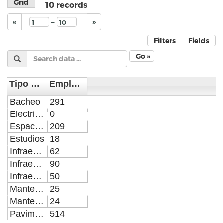
Grid
10
records
–
«
»
Filters
Fields
Go »
Tipo de Infraestructura
Empleos
Bacheo
291
Electrificación
0
Espacios Públicos
209
Estudios
18
Infraestructura Educativa
62
Infraestructura en Nutrición
90
Infraestructura Hidrosanitaria
50
Mantenimiento Vial Mayor
25
Mantenimiento Vial Menor
24
Pavimentación
514