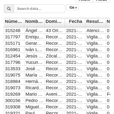
Go »
Número de Control
Nombre del Supervisor/Verificador
Domicilio de la visita
Fecha
Resultado de la Inspección, Verificación o Visita Domiciliaria
315248
Ángel Adán Baños Borja
43 Oriente y 19 Sur, Colonia Reserva Territorial Atlixcayotl; Calle 3 Norte entre Avenidas 2 y 4 Poniente, Colonia Centro; Privada 17 B Sur no. 4114 entre 41 y 43 Poniente, Colonia Reforma Agua Azul; 36 Poniente y 21 Sur, Colonia San Miguel Hueyotlipan; Calle Nicolás Bravo Oriente entre Avenida la Pedrera San Felipe Hueyotlipan; Calle 4 Sur y Boulevard Torres, Colonia Loma Bonita.
2021-01-16
Atención de Quejas: Citatorio y reporte de atención
0
317797
Enrique Filiberto Juárez Ángeles
Recorrido en: Avenida 9 y 7 Poniente y Calle 16 de Septiembre; 5 y 7 Sur y Avenida 7 Poniente; 11 Sur-Norte, Avenida 7 y 10 Poniente
2021-01-16
Vigilamos y regulamos al comercio ambulante y evitando el crecimiento del mismo.
0
315171
Gerardo Alejandro Águila García
Recorrido en: Avenida Reforma de calle 5 de Mayo a 11 Norte-Sur; Avenida 3 Poniente sobre calle 16 de Septiembre, Parque del Carmen
2021-01-16
Vigilamos y regulamos al comercio ambulante y evitando el crecimiento del mismo.
0
316961
Iván López Fernández
Recorrido en: Avenida 9 y 7 Poniente y Calle 16 de Septiembre; 5 y 7 Sur y Avenida 7 Poniente; 11 Sur-Norte, Avenida 7 y 10 Poniente
2021-01-16
Vigilamos y regulamos al comercio ambulante y evitando el crecimiento del mismo.
0
312454
Jesús Alberto Reyes Esquivel
Zócalo y Portales; 2 Sur de 3 a 5 Oriente, Palafox de 2 a 6 Sur, Callejón Lennon, La Compañía, Carolino, Callejón de Los Sapos; Reforma de 5 de Mayo a 11 Sur; Jardín del Carmen, 16 de Septiembre de la 17 oriente a 3 Oriente; 2 Norte de Palafox a 18 Oriente y laterales; 2 Oriente de Calle 5 de Mayo a 4 Norte, 4 Oriente de Calle 5 de Mayo a 4 Norte, 6 Oriente de Calle 5 de Mayo a 4 Norte; Entradas de: Clínica 1 (Calle 11 sur entre Av. 13 y 15 Poniente. Col. Centro) y Clínica 2 (Av. 7 y 9 Oriente sobre Blvd. Héroes del 5 de Mayo, Col. Centro); Mercado de Parían; Jardín de Analco y Puente de Ovando; De Reforma a 11 Poniente de 11 a 13 Sur.
2021-01-16
Vigilamos y regulamos al comercio ambulante y evitando el crecimiento del mismo.
0
317796
Yucundo Juárez Mota
Recorrido en: Avenida 10 Poniente de 3 a 5 Norte; Avenida 6 Poniente de 3 a 5 Norte; Avenida 8 Poniente de 3 a 5 Norte
2021-01-16
Vigilamos y regulamos al comercio ambulante y evitando el crecimiento del mismo.
0
313533
José Arturo Juárez Rodríguez
Recorrido en: Avenida 4 Poniente de Calle 7 Norte a 5 de Mayo; Avenida Reforma y Calle 5 de Mayo; Avenida Reforma de Calle 5 de Mayo a 3 Norte
2021-01-16
Vigilamos y regulamos al comercio ambulante y evitando el crecimiento del mismo.
0
319075
María de la Luz Campos Sánchez
Recorrido en: Avenida 4 Poniente de Calle 7 Norte a 5 de Mayo; Avenida Reforma y Calle 5 de Mayo; Avenida Reforma de Calle 5 de Mayo a 3 Norte
2021-01-16
Vigilamos y regulamos al comercio ambulante y evitando el crecimiento del mismo.
0
318984
Hernán Peña Chavarría
Recorrido en: Avenida 10 Poniente de 3 a 5 Norte; Avenida 6 Poniente de 3 a 5 Norte; Avenida 8 Poniente de 3 a 5 Norte
2021-01-16
Vigilamos y regulamos al comercio ambulante y evitando el crecimiento del mismo.
0
319073
Ricardo Ramírez Herrera
Recorrido en: Primer cuadro del Centro Histórico; Corredor 5 de Mayo y Parque de San Luis
2021-01-16
Vigilamos y regulamos al comercio ambulante y evitando el crecimiento del mismo.
0
319269
Mario Alfredo Hernández Herrera
Avenida Benito Juárez y Avenida Clavijero, Clavijero; Calle Camino a Clavijero y Calle Carril de los Álamos, colonia Gonzalo Bautista; Calle Camino a Clavijero y Calle Central, colonia Clavijero; Boulevard Puebla, y Avenida Xonacatepec, Bosques de San Sebastian; Calle Ferrocarril y 16 de Septiembre, colonia San Antonio Abad; Calle Hidalgo Norte y 5 de febrero, colonia San Felipe Hueyotlipan; Prolongación Reforma y 37 Norte, colonia Reforma Sur; Boulevard Atlixco y Juan Pablo II, colonia San Manuel; Boulevard 2 de Octubre Rio Nazas, Colonia San Manuel.
2021-01-16
Vigilamos y regulamos al comercio ambulante y evitando el crecimiento del mismo.
300156
Pedro Carranza Cortés
Recorrido en: Avenida Reforma de Calle 7 Norte a 5 de Mayo; Avenida 3 Poniente y Calle 16 de Septiembre, Parque del Carmen
2021-01-16
Vigilamos y regulamos al comercio ambulante y evitando el crecimiento del mismo.
0
319308
Miguel Ángel Tapia Figueroa
Recorrido en: Calle 16 de Septiembre; Portal Telcel; Avenida Reforma de 2 a 4 Norte
2021-01-16
Vigilamos y regulamos al comercio ambulante y evitando el crecimiento del mismo.
0
319321
Paul Méndez Castillo
Recorrido en: Primer cuadro del Centro Histórico; Corredor 5 de Mayo y Parque de San Luis
2021-01-16
Vigilamos y regulamos al comercio ambulante y evitando el crecimiento del mismo.
0