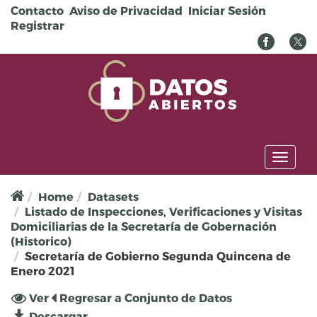
Pasar al contenido principal
Contacto
Aviso de Privacidad
Iniciar Sesión
Registrar
Toggl
naviga
Home
Datasets
Listado de Inspecciones, Verificaciones y Visitas
Domiciliarias de la Secretaría de Gobernación
(Historico)
Secretaría de Gobierno Segunda Quincena de
Enero 2021
Solapas principales
Ver
(solapa
Regresar a Conjunto de Datos
activa)
Descargar