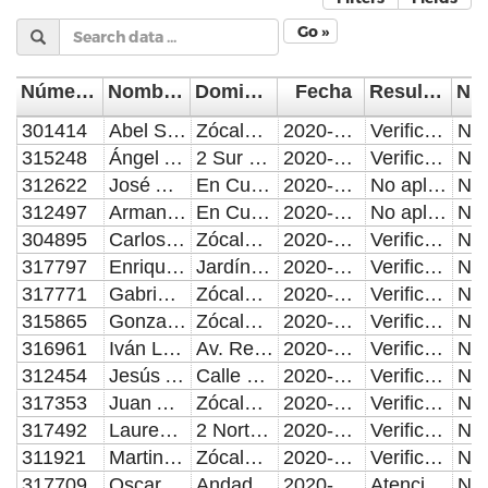
Go »
Número de Control
Nombre del Supervisor/Verificador
Domicilio de la visita
Fecha
Resultado de la Inspección, Verificación o Visita Domiciliaria
301414
Abel Sánchez Xicoténcatl
Zócalo Y Portales
2020-06-01
Verificación o Inspección con resultado positivo.
315248
Ángel Adán Baños Borja
2 Sur De 3 A 5 Oriente, Palafox De 2 A 6 Sur, Callejón Lennon, La Compañía, Carolino, Callejón De Los Sapos
2020-06-01
Verificación o Inspección con resultado positivo.
312622
José Antonio Cuellar Peña
En Cuarentena Por Covid-19, Atención A Circular Núm. Secad-028/2020
2020-06-01
No aplica
312497
Armando Miguel Brito Ortega
En Cuarentena Por Covid-19, Atención A Circular Núm. Secad-023/2020
2020-06-01
No aplica
304895
Carlos Moisés Ramos Bustillos
Zócalo Y Portales
2020-06-01
Verificación o Inspección con resultado positivo.
317797
Enrique Filiberto Juárez Ángeles
Jardín Del Carmen, 16 De Septiembre De La 17 Oriente A 3 Oriente
2020-06-01
Verificación o Inspección con resultado positivo.
317771
Gabriel Cortes Mendoza
Zócalo Y Portales; 2 Sur De 3 A 5 Oriente, Palafox De 2 A 6 Sur, Callejón Lennon, La Compañía, Carolino, Callejón De Los Sapos; Reforma De 5 De Mayo A 11 Sur; Jardín Del Carmen, 16 De Septiembre De La 17 Oriente A 3 Oriente; 2 Norte De Palafox A 18 Oriente Y Laterales; 2 Oriente De Calle 5 De Mayo A 4 Norte, 4 Oriente De Calle 5 De Mayo A 4 Norte, 6 Oriente De Calle 5 De Mayo A 4 Norte; Entradas De: Hospital General Zona Norte De Puebla, Imss Hospital General De Zona 20 La Margarita; Clínica 1 (Calle 11 Sur Entre Av. 13 Y 15 Poniente. Col. Centro) Y Clínica 2 (Av. 7 Y 9 Oriente Sobre Blvd. Héroes Del 5 De Mayo, Col. Centro); Entradas Principales De Infonavit La Margarita Y Zona De Coppel (Av. Fidel Velázquez Y Avenida Vicente Guerrero); Mercado De Parían; Jardín De Analco Y Puente De Ovando; De Reforma A 11 Poniente De 11 A 13 Sur.
2020-06-01
Verificación o Inspección con resultado positivo.
315865
Gonzalo Juárez Campos
Zócalo Y Portales
2020-06-01
Verificación o Inspección con resultado positivo.
316961
Iván López Fernández
Av. Reforma, Calle 5 De Mayo
2020-06-01
Verificación o Inspección con resultado positivo.
312454
Jesús Alberto Reyes Esquivel
Calle 5 De Mayo De Av. Reforma A 8 Poniente
2020-06-01
Verificación o Inspección con resultado positivo.
317353
Juan Alberto Romero Barrientos
Zócalo Y Portales
2020-06-01
Verificación o Inspección con resultado positivo.
317492
Laurent Cortez Vázquez
2 Norte De Palafox A 18 Oriente Y Laterales
2020-06-01
Verificación o Inspección con resultado positivo.
311921
Martin Alba Méndez
Zócalo Y Portales
2020-06-01
Verificación o Inspección con resultado positivo.
317709
Oscar Sánchez Apanco
Andador Valentín González Edif. 67a, U.H. Luis N. Morones
2020-06-01
Atención de Quejas: Citatorio y reporte de atención