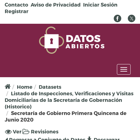
Pasar al contenido principal
Contacto
Aviso de Privacidad
Iniciar Sesión
Registrar
Toggl
naviga
Home
Datasets
Listado de Inspecciones, Verificaciones y Visitas
Domiciliarias de la Secretaría de Gobernación
(Historico)
Secretaría de Gobierno Primera Quincena de
Junio 2020
Solapas principales
Ver
(solapa
Revisiones
activa)
Regresar a Conjunto de Datos
Descargar