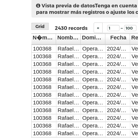
Vista previa de datos
Tenga en cuenta 
para mostrar más registros o ajuste los 
Grid
–
2430
records
«
N�mero de Control
Nombre del Inspector/Verificador
Domicilio de la visita
Fecha
100368
Rafael Toledo D�az
Operativo C-10 reordenamiento Centro Hist�rico y periferias ( desde calle Reforma a calle 18 poniente - oriente y de calle 11 norte a calle 2 norte).
2024/03/01
100368
Rafael Toledo D�az
Operativo C-10 reordenamiento Centro Hist�rico y periferias ( desde calle Reforma a calle 18 poniente - oriente y de calle 11 norte a calle 2 norte).
2024/03/02
100368
Rafael Toledo D�az
Operativo C-10 reordenamiento Centro Hist�rico y periferias ( desde calle Reforma a calle 18 poniente - oriente y de calle 11 norte a calle 2 norte).
2024/03/03
100368
Rafael Toledo D�az
Operativo C-10 reordenamiento Centro Hist�rico y periferias ( desde calle Reforma a calle 18 poniente - oriente y de calle 11 norte a calle 2 norte).
2024/03/04
100368
Rafael Toledo D�az
Operativo C-10 reordenamiento Centro Hist�rico y periferias ( desde calle Reforma a calle 18 poniente - oriente y de calle 11 norte a calle 2 norte).
2024/03/05
100368
Rafael Toledo D�az
Operativo C-10 reordenamiento Centro Hist�rico y periferias ( desde calle Reforma a calle 18 poniente - oriente y de calle 11 norte a calle 2 norte).
2024/03/06
100368
Rafael Toledo D�az
Operativo C-10 reordenamiento Centro Hist�rico y periferias ( desde calle Reforma a calle 18 poniente - oriente y de calle 11 norte a calle 2 norte).
2024/03/07
100368
Rafael Toledo D�az
Operativo C-10 reordenamiento Centro Hist�rico y periferias ( desde calle Reforma a calle 18 poniente - oriente y de calle 11 norte a calle 2 norte).
2024/03/08
100368
Rafael Toledo D�az
Operativo C-10 reordenamiento Centro Hist�rico y periferias ( desde calle Reforma a calle 18 poniente - oriente y de calle 11 norte a calle 2 norte).
2024/03/09
100368
Rafael Toledo D�az
Operativo C-10 reordenamiento Centro Hist�rico y periferias ( desde calle Reforma a calle 18 poniente - oriente y de calle 11 norte a calle 2 norte).
2024/03/10
100368
Rafael Toledo D�az
Operativo C-10 reordenamiento Centro Hist�rico y periferias ( desde calle Reforma a calle 18 poniente - oriente y de calle 11 norte a calle 2 norte).
2024/03/11
100368
Rafael Toledo D�az
Operativo C-10 reordenamiento Centro Hist�rico y periferias ( desde calle Reforma a calle 18 poniente - oriente y de calle 11 norte a calle 2 norte).
2024/03/12