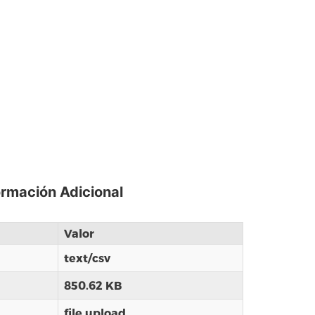
ormación Adicional
Valor
text/csv
850.62 KB
file upload