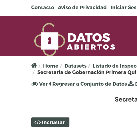
Pasar al contenido principal
Contacto
Aviso de Privacidad
Iniciar Se
Home
Datasets
Listado de Inspec
Secretaría de Gobernación Primera Qu
Solapas principales
Ver
(solapa
Regresar a Conjunto de Datos
D
activa)
Secret
Incrustar