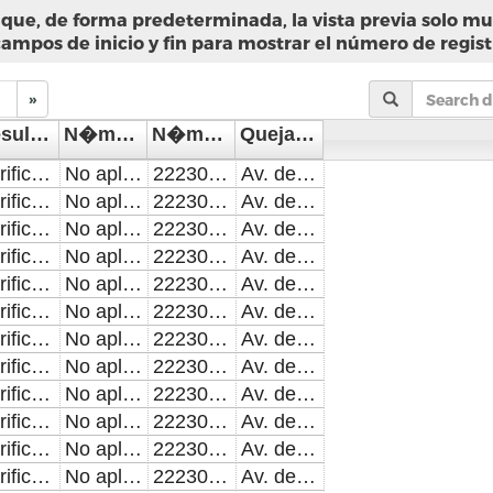
que, de forma predeterminada, la vista previa solo mue
campos de inicio y fin para mostrar el número de regist
»
Resultado de la Inspecci�n, Verificaci�n o Visita Domiciliaria
N�mero de folio del documento entregado
N�mero telef�nico del servidor p�blico encargado de ordenar la supervisi�n.
Quejas y denuncias Direcci�n de Investigaci�n y Recursos. Direcci�n y tel�fono.
Verificaci�n o Inspecci�n con resultado positivo.
No aplica
2223094600x6854
Av. de la Reforma 519, Centro Hist�rico de Puebla, 72000 Puebla, Pue. 2223094600x7076
Verificaci�n o Inspecci�n con resultado positivo.
No aplica
2223094600x6854
Av. de la Reforma 519, Centro Hist�rico de Puebla, 72000 Puebla, Pue. 2223094600x7076
Verificaci�n o Inspecci�n con resultado positivo.
No aplica
2223094600x6854
Av. de la Reforma 519, Centro Hist�rico de Puebla, 72000 Puebla, Pue. 2223094600x7076
Verificaci�n o Inspecci�n con resultado positivo.
No aplica
2223094600x6854
Av. de la Reforma 519, Centro Hist�rico de Puebla, 72000 Puebla, Pue. 2223094600x7076
Verificaci�n o Inspecci�n con resultado positivo.
No aplica
2223094600x6854
Av. de la Reforma 519, Centro Hist�rico de Puebla, 72000 Puebla, Pue. 2223094600x7076
Verificaci�n o Inspecci�n con resultado positivo.
No aplica
2223094600x6854
Av. de la Reforma 519, Centro Hist�rico de Puebla, 72000 Puebla, Pue. 2223094600x7076
Verificaci�n o Inspecci�n con resultado positivo.
No aplica
2223094600x6854
Av. de la Reforma 519, Centro Hist�rico de Puebla, 72000 Puebla, Pue. 2223094600x7076
Verificaci�n o Inspecci�n con resultado positivo.
No aplica
2223094600x6854
Av. de la Reforma 519, Centro Hist�rico de Puebla, 72000 Puebla, Pue. 2223094600x7076
Verificaci�n o Inspecci�n con resultado positivo.
No aplica
2223094600x6854
Av. de la Reforma 519, Centro Hist�rico de Puebla, 72000 Puebla, Pue. 2223094600x7076
Verificaci�n o Inspecci�n con resultado positivo.
No aplica
2223094600x6854
Av. de la Reforma 519, Centro Hist�rico de Puebla, 72000 Puebla, Pue. 2223094600x7076
Verificaci�n o Inspecci�n con resultado positivo.
No aplica
2223094600x6854
Av. de la Reforma 519, Centro Hist�rico de Puebla, 72000 Puebla, Pue. 2223094600x7076
Verificaci�n o Inspecci�n con resultado positivo.
No aplica
2223094600x6854
Av. de la Reforma 519, Centro Hist�rico de Puebla, 72000 Puebla, Pue. 2223094600x7076