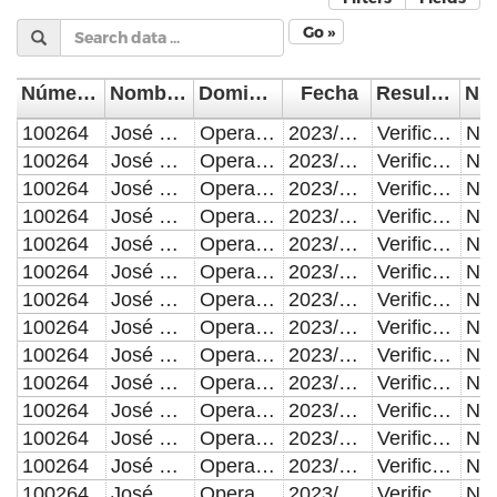
Go »
Número de Control
Nombre del Supervisor/Verificador
Domicilio de la visita
Fecha
Resultado de la Inspección, Verificación o Visita Domiciliaria
100264
José Miguel Castrillo Fierro
Operativo C-10 reordenamiento Centro Histórico y periferias ( desde calle Reforma a calle 18 poniente - oriente y de calle 11 norte a calle 2 norte).
2023/04/01
Verificación o Inspección con resultado positivo.
100264
José Miguel Castrillo Fierro
Operativo C-10 reordenamiento Centro Histórico y periferias ( desde calle Reforma a calle 18 poniente - oriente y de calle 11 norte a calle 2 norte).
2023/04/02
Verificación o Inspección con resultado positivo.
100264
José Miguel Castrillo Fierro
Operativo C-10 reordenamiento Centro Histórico y periferias ( desde calle Reforma a calle 18 poniente - oriente y de calle 11 norte a calle 2 norte).
2023/04/03
Verificación o Inspección con resultado positivo.
100264
José Miguel Castrillo Fierro
Operativo C-10 reordenamiento Centro Histórico y periferias ( desde calle Reforma a calle 18 poniente - oriente y de calle 11 norte a calle 2 norte).
2023/04/04
Verificación o Inspección con resultado positivo.
100264
José Miguel Castrillo Fierro
Operativo C-10 reordenamiento Centro Histórico y periferias ( desde calle Reforma a calle 18 poniente - oriente y de calle 11 norte a calle 2 norte).
2023/04/05
Verificación o Inspección con resultado positivo.
100264
José Miguel Castrillo Fierro
Operativo C-10 reordenamiento Centro Histórico y periferias ( desde calle Reforma a calle 18 poniente - oriente y de calle 11 norte a calle 2 norte).
2023/04/06
Verificación o Inspección con resultado positivo.
100264
José Miguel Castrillo Fierro
Operativo C-10 reordenamiento Centro Histórico y periferias ( desde calle Reforma a calle 18 poniente - oriente y de calle 11 norte a calle 2 norte).
2023/04/07
Verificación o Inspección con resultado positivo.
100264
José Miguel Castrillo Fierro
Operativo C-10 reordenamiento Centro Histórico y periferias ( desde calle Reforma a calle 18 poniente - oriente y de calle 11 norte a calle 2 norte).
2023/04/08
Verificación o Inspección con resultado positivo.
100264
José Miguel Castrillo Fierro
Operativo C-10 reordenamiento Centro Histórico y periferias ( desde calle Reforma a calle 18 poniente - oriente y de calle 11 norte a calle 2 norte).
2023/04/09
Verificación o Inspección con resultado positivo.
100264
José Miguel Castrillo Fierro
Operativo C-10 reordenamiento Centro Histórico y periferias ( desde calle Reforma a calle 18 poniente - oriente y de calle 11 norte a calle 2 norte).
2023/04/10
Verificación o Inspección con resultado positivo.
100264
José Miguel Castrillo Fierro
Operativo C-10 reordenamiento Centro Histórico y periferias ( desde calle Reforma a calle 18 poniente - oriente y de calle 11 norte a calle 2 norte).
2023/04/11
Verificación o Inspección con resultado positivo.
100264
José Miguel Castrillo Fierro
Operativo C-10 reordenamiento Centro Histórico y periferias ( desde calle Reforma a calle 18 poniente - oriente y de calle 11 norte a calle 2 norte).
2023/04/12
Verificación o Inspección con resultado positivo.
100264
José Miguel Castrillo Fierro
Operativo C-10 reordenamiento Centro Histórico y periferias ( desde calle Reforma a calle 18 poniente - oriente y de calle 11 norte a calle 2 norte).
2023/04/13
Verificación o Inspección con resultado positivo.
100264
José Miguel Castrillo Fierro
Operativo C-10 reordenamiento Centro Histórico y periferias ( desde calle Reforma a calle 18 poniente - oriente y de calle 11 norte a calle 2 norte).
2023/04/14
Verificación o Inspección con resultado positivo.