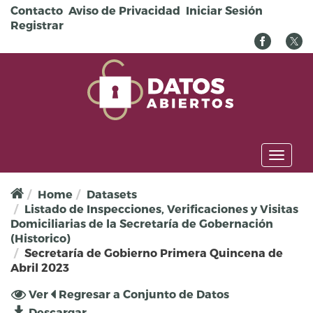
Pasar al contenido principal
Contacto
Aviso de Privacidad
Iniciar Sesión
Registrar
Toggl
naviga
Home
Datasets
Listado de Inspecciones, Verificaciones y Visitas
Domiciliarias de la Secretaría de Gobernación
(Historico)
Secretaría de Gobierno Primera Quincena de
Abril 2023
Solapas principales
Ver
(solapa
Regresar a Conjunto de Datos
activa)
Descargar