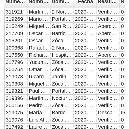
Número de Control
Nombre del Supervisor/Verificador
Domicilio de la visita
Fecha
Resultado de la Inspección, Verificación o Visita Domiciliaria
311921
Martin Alba Méndez
2 Norte De Palafox A 18 Oriente Y Laterales
2020-03-16
Verificación o Inspección con resultado positivo y Apercibimiento
0
319269
Mario Alfredo Hernández Herrera
Portales: Portal Morelos, Portal Juárez, Portal Hidalgo
2020-03-16
Verificación o Inspección con resultado positivo y Apercibimiento
0
315249
Miguel Ángel Bouchan Juárez
San Ramón, Loma Bella
2020-03-16
Apercibimiento, Citatorio, Reporte de atención, verificación o Inspección con resultado positivo
0
317709
Oscar Sánchez Apanco
Barrio De La Luz; Las Hadas
2020-03-16
Apercibimiento, Citatorio, Reporte de atención, verificación o Inspección con resultado positivo
0
315201
Oscar García Díaz
Zócalo Y Portales
2020-03-16
Verificación o Inspección con resultado positivo y Apercibimiento
0
100368
Rafael Toledo Díaz
2 Norte De Palafox A 18 Oriente Y Laterales
2020-03-16
Verificación o Inspección con resultado positivo y Apercibimiento
0
317550
Richard Ismael Flores Madrid
Hospital General Zona Norte
2020-03-16
Apercibimiento, Citatorio, Reporte de atención, verificación o Inspección con resultado positivo
0
317796
Yucundo Juárez Mota
Zócalo Y Portales
2020-03-16
Verificación o Inspección con resultado positivo y Apercibimiento
0
300764
Omar González Calderón
Zócalo Y Portales
2020-03-16
Verificación o Inspección con resultado positivo y Apercibimiento
0
319073
Ricardo Ramírez Herrera
Jardín Del Carmen, 16 De Septiembre De La 17 Oriente A 3 Oriente
2020-03-16
Verificación o Inspección con resultado positivo y Apercibimiento
0
319308
Miguel Ángel Tapia Figueroa
Zócalo Y Portales
2020-03-16
Verificación o Inspección con resultado positivo y Apercibimiento
0
319321
Paul Méndez Castillo
Portales: Portal Morelos, Portal Juárez, Portal Hidalgo
2020-03-16
Verificación o Inspección con resultado positivo y Apercibimiento
0
319396
Martin Martínez Pacheco
Nocturno: Zócalo Y Portales
2020-03-16
Verificación o Inspección con resultado positivo y Apercibimiento
0
300156
Pedro Carranza Cortes
Zócalo Y Portales
2020-03-16
Verificación o Inspección con resultado positivo y Apercibimiento
0
319075
María De La Luz Campos Sánchez
Barrio De La Luz; Las Hadas
2020-03-16
Descanso
319076
Luis Alberto Fernández Rojas
Zócalo Y Portales
2020-03-16
Verificación o Inspección con resultado positivo y Apercibimiento
0
317492
Laurent Cortez Vázquez
Zócalo Y Portales
2020-03-16
Verificación o Inspección con resultado positivo y Apercibimiento
0