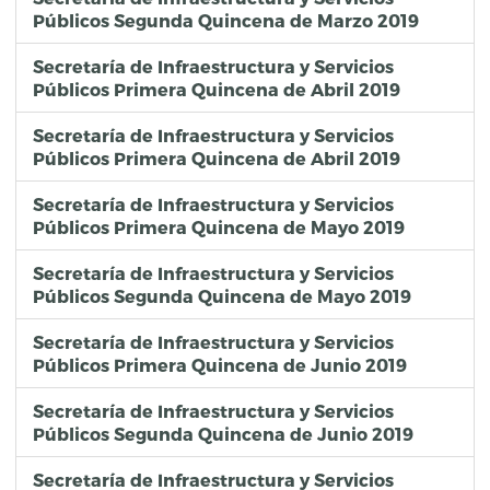
Públicos Segunda Quincena de Marzo 2019
6415
Edgardo Espinosa Calixto
Actividades en oficina
2020-04-17
actividades administrativas
0
317066
Fulgencio Meza Avalos
Periodo vacacional
2020-04-17
sin actividades
0
Secretaría de Infraestructura y Servicios
6588
Hugo Ortega Sánchez
Vacaciones
2020-04-17
0
0
Públicos Primera Quincena de Abril 2019
320474
Javier López López
Actividades de oficina.
2020-04-17
Actividades administrativas.
0
200147
Secretaría de Infraestructura y Servicios
Meneses Martínez José Adrián
Calle 2 Sur Colonia Huexotitla
2020-04-17
Verificación o Inspección con resultado positivo.
0
Públicos Primera Quincena de Abril 2019
316511
José Alejandro Salamanca Méndez
Oficina
2020-04-17
Actividades administrativas
0
98699
José de Jesús Elios Cañete
Vacaciones
2020-04-17
0
0
Secretaría de Infraestructura y Servicios
99488
José Luis González Méndez
Actividades en oficina
2020-04-17
actividades administrativas
0
Públicos Primera Quincena de Mayo 2019
98090
Luis Lara Serrano
vacaciones
2020-04-17
vacaciones
0
305295
Luis Pérez Arrieta
home office por cuarentena COVID-19
2020-04-17
Actividades Administrativas
0
Secretaría de Infraestructura y Servicios
Públicos Segunda Quincena de Mayo 2019
Secretaría de Infraestructura y Servicios
Públicos Primera Quincena de Junio 2019
Secretaría de Infraestructura y Servicios
Públicos Segunda Quincena de Junio 2019
Secretaría de Infraestructura y Servicios