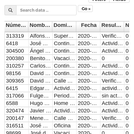
Go »
Número de Control
Nombre del Supervisor/Verificador
Domicilio De La Visita
Fecha
Resultado de la Inspección, Verificación o Visita Domiciliaria
313319
Alfonso Manzano Toledo
Supervisión de construcción de paso a nivel de banqueta en el Boulevard Hermanos Serdán Supervisión de construcción de paso a nivel de banqueta en Boulevard Esteban de Antuñano Contingencia (Home Office)
2020-04-16
Verificación o Inspección con resultado positivo.
0
6418
José Alejandro Ramón Ruíz Luna
Contingencia Covid-19
2020-04-16
Actividades administrativas
0
304500
Ángel Trujillo Méndez
Contingencia Covid-19
2020-04-16
Actividades administrativas
0
200380
Benito López Velázquez
Vacaciones 1er. Periodo.
2020-04-16
0
0
310257
Carlos Ernesto Olmos Pineda
Contingencia Covid-19
2020-04-16
Actividades administrativas
0
98156
David Gabriel Soto lima
Contingencia Home Oficce
2020-04-16
Actividades Administrativas
0
309365
David Peral Candia
Calle Articulo 9 Colonia Costitucion Mexicana
2020-04-16
Verificación o Inspección con resultado positivo.
0
6415
Edgardo Espinosa Calixto
Actividades en oficina
2020-04-16
actividades administrativas
0
317066
Fulgencio Meza Avalos
Periodo vacacional
2020-04-16
sin actividades
0
6588
Hugo Ortega Sánchez
Home office
2020-04-16
Actividades administrativas
0
320474
Javier López López
Actividades de oficina.
2020-04-16
Actividades administrativas.
0
200147
Meneses Martínez José Adrián
Calle Canaan Colonia Cabañas de Santa Maria
2020-04-16
Verificación o Inspección con resultado positivo.
0
316511
José Alejandro Salamanca Méndez
Oficina
2020-04-16
Actividades administrativas
0
98699
José de Jesús Elios Cañete
Vacaciones
2020-04-16
0
0