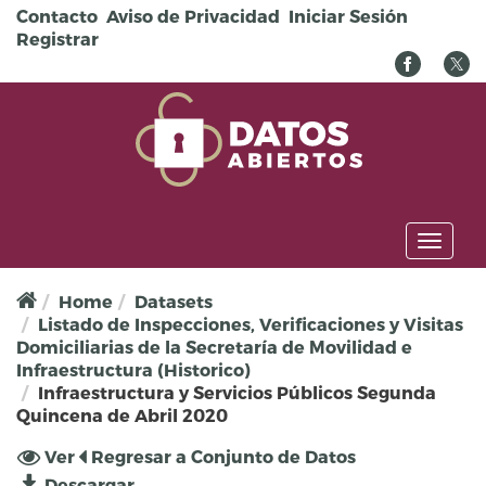
Pasar al contenido principal
Contacto
Aviso de Privacidad
Iniciar Sesión
Registrar
Toggl
naviga
Home
Datasets
Listado de Inspecciones, Verificaciones y Visitas
Domiciliarias de la Secretaría de Movilidad e
Infraestructura (Historico)
Infraestructura y Servicios Públicos Segunda
Quincena de Abril 2020
Solapas principales
Ver
(solapa
Regresar a Conjunto de Datos
activa)
Descargar