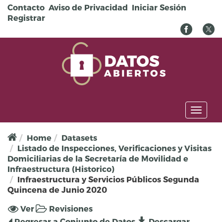
Pasar al contenido principal
Contacto
Aviso de Privacidad
Iniciar Sesión
Registrar
Toggl
naviga
Home
Datasets
Listado de Inspecciones, Verificaciones y Visitas
Domiciliarias de la Secretaría de Movilidad e
Infraestructura (Historico)
Infraestructura y Servicios Públicos Segunda
Quincena de Junio 2020
Solapas principales
Ver
(solapa
Revisiones
activa)
Regresar a Conjunto de Datos
Descargar