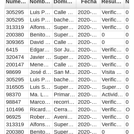
Número de Control
Nombre del Supervisor/Verificador
Domicilio de la visita
Fecha
Resultado de la Inspección, Verificación o Visita Domiciliaria
305295
Luis Pérez Arrieta
Calle Venceremos, Col. Barranca Honda
2020-06-01
Verificación o Inspección con resultado positivo.
0
305295
Luis Pérez Arrieta
bacheo con mezcla asfaltica diferentes calles
2020-06-04
Verificación o Inspección con resultado positivo.
0
313319
Alfonso Manzano Toledo
Supervisión de bacheo
2020-06-16
Verificación o Inspección con resultado positivo.
0
200380
Benito López Velázquez
Supervisión de Bacheo A 17
2020-06-16
0
0
309365
David Peral Candia
Calle Articulo 9 Colonia Costitucion Mexicana, Avenida Carmen Millán-el Trebol (Atilac) Colonias 1A Sección Rancho Colorado y San Felipe Hueyotlipan.
2020-06-16
0
0
6415
Edgardo Espinosa Calixto
Sor Juana Ines de la Cruz entre las cruces y Fray Francisco de Jimenez, colonia tres cruces
2020-06-16
Verificación o inspección con resultado positivo
0
320474
Javier López López
Supervisión de Calle Articulo 9 Colonia Costitucion Mexicana, Avenida Carmen Millán-el Trebol (Atilac) Colonias 1A Sección Rancho Colorado y San Felipe Hueyotlipan.
2020-06-16
Verificación o Inspección con resultado positivo
0
200147
Meneses Martínez José Adrián
Calle Guillermo Prieto Colonia Universitaria
2020-06-16
Verificación o Inspección con resultado positivo.
0
98699
José de Jesús Elios Cañete
San Miguel Canoa
2020-06-16
Visita de campo con resultado positivo
0
305295
Luis Pérez Arrieta
bacheo con mezcla asfaltica diferentes calles
2020-06-16
Verificación o Inspección con resultado positivo.
0
316505
Luis Santopietro Rodriguez
Supervisión de obra calle Boca del Rio, col. Playas del Sur
2020-06-16
Supervisión de obra
0
98370
Ma. Luisa del Pilar Sainz de Rozas Aparicio
Primaria Netzahualcoyotl, San Andrés Azumiatla
2020-06-16
Actividades Administrativas
0
98847
Marco A. Ochoa Gutierrez
recorrido para asignar y supervison de trabajos de bacheo, supervision de obraen calle 106 b ote Col. Bosques de Santa Anita
2020-06-16
Verificación o Inspección con resultado positivo.
0
101496
Ricardo Alejandro Quintana
Cerrada Rafael Avila Camacho número 715, Colonia Santa Cruz Buena Vista
2020-06-16
Verificación o Inspección con resultado positivo.
96925
Roberto Loyola Meza
Avenida 15 de Mayo, Colonias Maestro Federal y Las Hadas, Puebla
2020-06-16
Verificación o Inspección con resultado positivo.
0
313319
Alfonso Manzano Toledo
Supervisión de bacheo
2020-06-17
Verificación o Inspección con resultado positivo.
0
200380
Benito López Velázquez
Supervisión de Bacheo A 17
2020-06-17
0
0