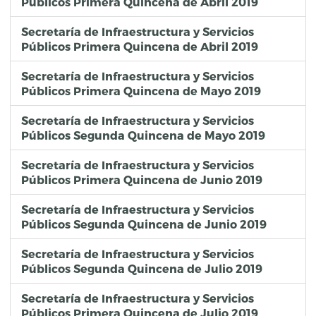
Públicos Primera Quincena de Abril 2019
101496
Ricardo Alejandro Quintana
Cerrada Emiliano Zapata número 8, Colonia Vista Hermosa Alamos
2020-06-18
Verificación o Inspección con resultado positivo.
96925
Secretaría de Infraestructura y Servicios
Roberto Loyola Meza
Avenida 15 de Mayo, Colonias Maestro Federal y Las Hadas, Puebla
2020-06-18
Verificación o Inspección con resultado positivo.
0
Públicos Primera Quincena de Abril 2019
305295
Luis Pérez Arrieta
bacheo con mezcla asfaltica diferentes calles
2020-06-19
Verificación o Inspección con resultado positivo.
0
313319
Alfonso Manzano Toledo
Supervisión de bacheo
2020-06-19
Verificación o Inspección con resultado positivo.
0
Secretaría de Infraestructura y Servicios
200380
Benito López Velázquez
Supervisión de Bacheo A 17
2020-06-19
0
0
Públicos Primera Quincena de Mayo 2019
309365
David Peral Candia
Calle Articulo 9 Colonia Costitucion Mexicana, Avenida Carmen Millán-el Trebol (Atilac) Colonias 1A Sección Rancho Colorado y San Felipe Hueyotlipan.
2020-06-19
Verificación o Inspección con resultado positivo.
0
6415
Edgardo Espinosa Calixto
Valle Violetas entre Av. 16 de Septiembre y Blvd. Carlos Camacho Espiritu, colonia Bugambilias
2020-06-19
Verificación o inspección con resultado positivo
0
Secretaría de Infraestructura y Servicios
Públicos Segunda Quincena de Mayo 2019
Secretaría de Infraestructura y Servicios
Públicos Primera Quincena de Junio 2019
Secretaría de Infraestructura y Servicios
Públicos Segunda Quincena de Junio 2019
Secretaría de Infraestructura y Servicios
Públicos Segunda Quincena de Julio 2019
Secretaría de Infraestructura y Servicios
Públicos Primera Quincena de Julio 2019