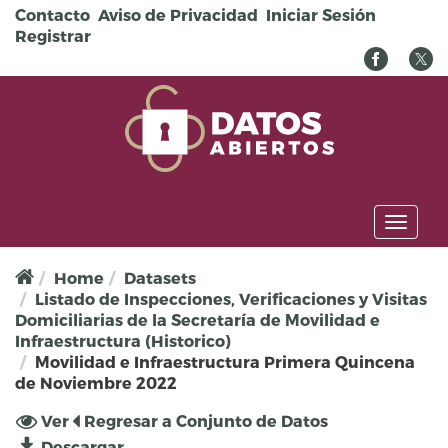
Pasar al contenido principal
Contacto
Aviso de Privacidad
Iniciar Sesión
Registrar
Toggl
naviga
Home
Datasets
Listado de Inspecciones, Verificaciones y Visitas
Domiciliarias de la Secretaría de Movilidad e
Infraestructura (Historico)
Movilidad e Infraestructura Primera Quincena
de Noviembre 2022
Solapas principales
Ver
(solapa
Regresar a Conjunto de Datos
activa)
Descargar