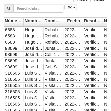
Go »
Número de Control
Nombre del Supervisor/Verificador
Domicilio de la visita
Fecha
Resultado de la Inspección, Verificación o Visita Domiciliaria
6588
Hugo Ortega Sánchez
Rehabilitación Parque Cerro de Amalucan
2022-11-04
Verificación o Inspección con resultado positivo.
6588
Hugo Ortega Sánchez
Rehabilitación Parque Juego de Pelota
2022-11-08
Verificación o Inspección con resultado positivo.
6588
Hugo Ortega Sánchez
Rehabilitación Parque Juego de Pelota
2022-11-09
Verificación o Inspección con resultado positivo.
98699
José de Jesús Eliosa Cañete
Junta Auxiliar San Francisco Totimehuacan
2022-11-07
Verificación o Inspección con resultado positivo.
98699
José de Jesús Eliosa Cañete
Col. 15 de Septiembre
2022-11-08
Verificación o Inspección con resultado positivo.
98699
José de Jesús Eliosa Cañete
Junta Auxiliar San Andrés Azumiatla
2022-11-09
Verificación o Inspección con resultado positivo.
98699
José de Jesús Eliosa Cañete
Col. Santa Cruz La Ixtla
2022-11-14
Verificación o Inspección con resultado positivo.
316505
Luis Santopietro Rodriguez
Visita de obra a Parque Juego de Pelota
2022-11-01
Verificación o Inspección con resultado positivo.
316505
Luis Santopietro Rodriguez
Visita de obra a Parque Juego de Pelota
2022-11-04
Verificación o Inspección con resultado positivo.
316505
Luis Santopietro Rodriguez
Visita de obra a Parque Juego de Pelota
2022-11-08
Verificación o Inspección con resultado positivo.
316505
Luis Santopietro Rodriguez
Visita de obra a Parque Juego de Pelota
2022-11-09
Verificación o Inspección con resultado positivo.
316505
Luis Santopietro Rodriguez
Visita de obra a Parque Juego de Pelota
2022-11-11
Verificación o Inspección con resultado positivo.
316505
Luis Santopietro Rodriguez
Visita de obra a Parque Juego de Pelota
2022-11-14
Verificación o Inspección con resultado positivo.
316505
Luis Santopietro Rodriguez
Visita de obra a Parque Juego de Pelota
2022-11-15
Verificación o Inspección con resultado positivo.