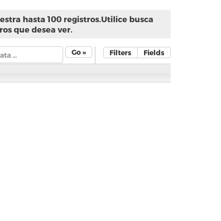
stra hasta 100 registros.Utilice busca
ros que desea ver.
Go »
Filters
Fields