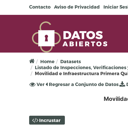
Pasar al contenido principal
Contacto
Aviso de Privacidad
Iniciar Se
Home
Datasets
Listado de Inspecciones, Verificaciones 
Movilidad e Infraestructura Primera Q
Solapas principales
Ver
(solapa
Regresar a Conjunto de Datos
D
activa)
Movilida
Incrustar