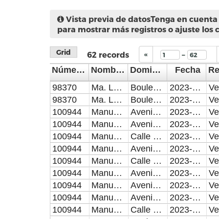
Vista previa de datos
Tenga en cuenta 
para mostrar más registros o ajuste los 
Grid
–
62
records
«
Número de Control
Nombre del Inspector/Verificador
Domicilio de la visita
Fecha
98370
Ma. Luisa del Pilar Sainz de Rozas Aparicio
Boulevard Norte y Boulevard Hermanos Serdán, Colonia Amor
2023-10-04
98370
Ma. Luisa del Pilar Sainz de Rozas Aparicio
Boulevard Capitán Carlos Camacho Espíritu y Avenida Circunvalación, Colonia San Baltazar Lindavista
2023-10-09
100944
Manuel Martínez Corona
Avenida 10 Poniente, entre Calle 11 Norte a Calle 5 Norte, Colonia Centro Histórico
2023-10-02
100944
Manuel Martínez Corona
Avenida 10 Poniente, entre Calle 02 Norte a Calle 4 Norte, Colonia Centro Histórico
2023-10-03
100944
Manuel Martínez Corona
Calle 22 Norte, entre Avenida 04 Oriente a Avenida 18 Oriente, Colonia La Acocota
2023-10-04
100944
Manuel Martínez Corona
Avenida 70 Poniente, entre Calle 19 Norte a 25 Norte, Colonia La Loma
2023-10-05
100944
Manuel Martínez Corona
Calle 24 Norte, entre 4 Oriente y Juan de Palafox y Mendoza, Colonia Resurgimiento
2023-10-06
100944
Manuel Martínez Corona
Avenida 10 Poniente, entre Calle 11 Norte a Calle 6 Norte, Colonia Centro Histórico
2023-10-09
100944
Manuel Martínez Corona
Avenida 10 Poniente, entre Calle 7 Norte a Calle 5 Norte, Colonia Centro Histórico
2023-10-10
100944
Manuel Martínez Corona
Avenida 22 Oriente, entre Calle 30 Norte a Calle 12 Norte, Colonia Humboldt
2023-10-11
100944
Manuel Martínez Corona
Calle 18 Norte, entre Juan de Palafox y 4 Oriente Mendoza, Colonia Acocota
2023-10-12