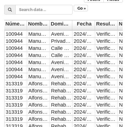
Go »
Número de Control
Nombre del Inspector/Verificador
Domicilio de la visita
Fecha
Resultado de la Inspección, Verificación o Visita Domiciliaria
100944
Manuel Martínez Corona
Avenida Benito Juárez Poniente entre Calle Independencia Sur a Calle Miguel Hidalgo Sur Colonia San Felipe Hueyotlipan
2024/05/03
Verificación o Inspección con resultado positivo.
NA
100944
Manuel Martínez Corona
Privada 13 Norte entre Avenida 24 Poniente y Avenida 28 Poniente Colonia Santa Anita
2024/05/06
Verificación o Inspección con resultado positivo.
NA
100944
Manuel Martínez Corona
Calle 51 Norte entre Avenida 12 Poniente a Calle 14 Poniente Colonia Aquiles Serdán
2024/05/07
Verificación o Inspección con resultado positivo.
NA
100944
Manuel Martínez Corona
Calle Guadalupe entre Francisco I. Madero a Avenida 135 Poniente Colonia Ampliacion Guadalupe
2024/05/09
Verificación o Inspección con resultado positivo.
NA
100944
Manuel Martínez Corona
Avenida Reforma entre Calle 7 Norte a Calle 5 Norte Colonia Centro Histórico
2024/05/10
Verificación o Inspección con resultado positivo.
NA
100944
Manuel Martínez Corona
Avenida 10 Oriente entre Boulevard 5 de Mayo a Calle 2 Norte Colonia Centro Histórico
2024/05/14
Verificación o Inspección con resultado positivo.
NA
100944
Manuel Martínez Corona
Avenida Reforma entre Calle 7 Norte a Calle 5 Norte Colonia Centro Histórico
2024/05/15
Verificación o Inspección con resultado positivo.
NA
313319
Alfonso Manzano Toledo
Rehabilitación de campos deportivos Texcoco, en calle Texcoco entre calle Azcapotzalco y calle Copilco, en la colonia Lomas San Miguel, de la junta auxiliar San Baltazar Campeche del municipio de Puebla. Rehabilitación de puente deprimido La Paz en boulevard Atlixco entre avenida 6 Poniente y calle Nopalucan, en la colonia La Paz del municipio de Puebla
2024/05/01
Verificación o Inspección con resultado positivo.
NA
313319
Alfonso Manzano Toledo
Rehabilitación de campos deportivos Texcoco, en calle Texcoco entre calle Azcapotzalco y calle Copilco, en la colonia Lomas San Miguel, de la junta auxiliar San Baltazar Campeche del municipio de Puebla. Rehabilitación de puente deprimido La Paz en boulevard Atlixco entre avenida 6 Poniente y calle Nopalucan, en la colonia La Paz del municipio de Puebla
2024/05/02
Verificación o Inspección con resultado positivo.
NA
313319
Alfonso Manzano Toledo
Rehabilitación de campos deportivos Texcoco, en calle Texcoco entre calle Azcapotzalco y calle Copilco, en la colonia Lomas San Miguel, de la junta auxiliar San Baltazar Campeche del municipio de Puebla. Rehabilitación de puente deprimido La Paz en boulevard Atlixco entre avenida 6 Poniente y calle Nopalucan, en la colonia La Paz del municipio de Puebla
2024/05/03
Verificación o Inspección con resultado positivo.
NA
313319
Alfonso Manzano Toledo
Rehabilitación de campos deportivos Texcoco, en calle Texcoco entre calle Azcapotzalco y calle Copilco, en la colonia Lomas San Miguel, de la junta auxiliar San Baltazar Campeche del municipio de Puebla. Rehabilitación de puente deprimido La Paz en boulevard Atlixco entre avenida 6 Poniente y calle Nopalucan, en la colonia La Paz del municipio de Puebla
2024/05/06
Verificación o Inspección con resultado positivo.
NA
313319
Alfonso Manzano Toledo
Rehabilitación de campos deportivos Texcoco, en calle Texcoco entre calle Azcapotzalco y calle Copilco, en la colonia Lomas San Miguel, de la junta auxiliar San Baltazar Campeche del municipio de Puebla. Rehabilitación de puente deprimido La Paz en boulevard Atlixco entre avenida 6 Poniente y calle Nopalucan, en la colonia La Paz del municipio de Puebla
2024/05/07
Verificación o Inspección con resultado positivo.
NA
313319
Alfonso Manzano Toledo
Rehabilitación de campos deportivos Texcoco, en calle Texcoco entre calle Azcapotzalco y calle Copilco, en la colonia Lomas San Miguel, de la junta auxiliar San Baltazar Campeche del municipio de Puebla. Rehabilitación de puente deprimido La Paz en boulevard Atlixco entre avenida 6 Poniente y calle Nopalucan, en la colonia La Paz del municipio de Puebla
2024/05/08
Verificación o Inspección con resultado positivo.
NA
313319
Alfonso Manzano Toledo
Rehabilitación de campos deportivos Texcoco, en calle Texcoco entre calle Azcapotzalco y calle Copilco, en la colonia Lomas San Miguel, de la junta auxiliar San Baltazar Campeche del municipio de Puebla. Rehabilitación de puente deprimido La Paz en boulevard Atlixco entre avenida 6 Poniente y calle Nopalucan, en la colonia La Paz del municipio de Puebla
2024/05/09
Verificación o Inspección con resultado positivo.
NA