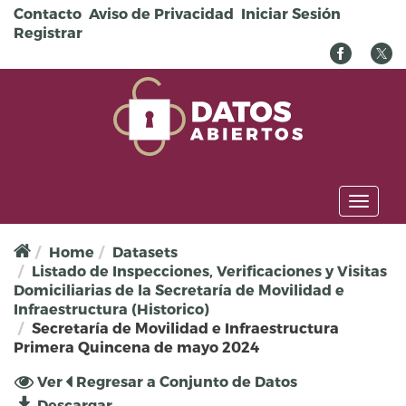
Pasar al contenido principal
Contacto
Aviso de Privacidad
Iniciar Sesión
Registrar
Toggl
naviga
Home
Datasets
Listado de Inspecciones, Verificaciones y Visitas
Domiciliarias de la Secretaría de Movilidad e
Infraestructura (Historico)
Secretaría de Movilidad e Infraestructura
Primera Quincena de mayo 2024
Solapas principales
Ver
(solapa
Regresar a Conjunto de Datos
activa)
Descargar