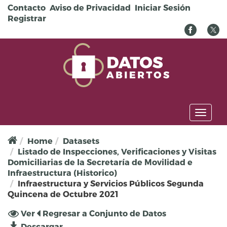
Pasar al contenido principal
Contacto
Aviso de Privacidad
Iniciar Sesión
Registrar
Toggl
naviga
Home
Datasets
Listado de Inspecciones, Verificaciones y Visitas
Domiciliarias de la Secretaría de Movilidad e
Infraestructura (Historico)
Infraestructura y Servicios Públicos Segunda
Quincena de Octubre 2021
Solapas principales
Ver
(solapa
Regresar a Conjunto de Datos
activa)
Descargar