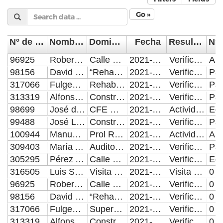
Go »
N° de Control
Nombre del Supervisor/Verificador
Domicilio de la visita
Fecha
Resultado de la Inspección, Verificación o Visita Domiciliaria
96925
Roberto Loyola Meza
Calle Cuitlahuac, Colonia Lomas de San Miguel, Puebla
2021-10-18
Verificación o Inspección con resultado positivo.
98156
David Gabriel Soto lima
“Rehabilitación Vial en Calle Miguel Hidalgo entre Avenida 11 Sur y Avenida 3 Sur en la Colonia Guadalupe Hidalgo Junta Auxiliar San Francisco Totimehuacan en el Municipio de Puebla”
2021-10-18
Verificación o Inspección con resultado positivo.
317066
Fulgencio Meza Avalos
Rehabilitación vial en avenida 15 norte entre calle boulevard norte y avenida 70 poniente, colonia la loma y colonia 20 de noviembre, en la heroica puebla de Zaragoza en el municipio de Puebla
2021-10-18
Verificación o Inspección con resultado positivo.
313319
Alfonso Manzano Toledo
Construcción de pavimento y obras complementarias en calle Camino Real a Arenillas entre Boulevard Carlos Camacho Espíritu y calle Caracol, San Francisco Totimehuacan en el municipio de Puebla
2021-10-18
Verificación o Inspección con resultado positivo.
98699
José de Jesús Elios Cañete
CFE Depto. Electrificación Rural
2021-10-18
Actividades administrativas
99488
José Luis González Méndez
Construcción De Pavimento Y Obras Complementarias En Calle Lázaro Cárdenas Entre Calle Atencingo Sur Y Calle Ignacio Zaragoza Colonia Cerro De Márquez, Junta Auxiliar La Resurrección , En El Municipio De Puebla Ubicado Entre Calle Atencingo Sur Y Calle Ignacio Zaragoza Colonia Cerro De Márquez, Junta Auxiliar La Resurrección En El Municipio De Puebla
2021-10-18
Verificación o Inspección con resultado positivo.
100944
Manuel Martínez Corona
Prol Reforma No. 3308 primer piso Colonia Amor
2021-10-18
Actividades Administrativas
309403
María Abigail Gordillo Flores
Auditorio Y Oficinas De La Presidencia J.A. Ignacio Zaragoza.
2021-10-18
Verificación o Inspección con resultado positivo.
305295
Pérez Arrieta Luis
Calle Camino Real a Sto Tomas Chautla, J. Aux. Sto Tomas Chautla
2021-10-18
Verificación o Inspección con resultado positivo.
316505
Luis Santopietro Rodríguez
Visita de obra, Col. Maravillas
2021-10-18
Visita de campo con resultados positivos
0
96925
Roberto Loyola Meza
Calle 9 Sur, Unidad Habitacional Agua Santa, Puebla
2021-10-19
Verificación o Inspección con resultado positivo.
0
98156
David Gabriel Soto lima
“Rehabilitación Vial en Calle Miguel Hidalgo entre Avenida 11 Sur y Avenida 3 Sur en la Colonia Guadalupe Hidalgo Junta Auxiliar San Francisco Totimehuacan en el Municipio de Puebla”
2021-10-19
Verificación o Inspección con resultado positivo.
0
317066
Fulgencio Meza Avalos
Supervisión de construcción de pavimento y obras complementarias en calle 3 entre calle Mario Benedetti y avenida José martí de la colonia fraternidad antorchista, junta auxiliar san francisco totimehuacan en el municipio de Puebla
2021-10-19
Verificación o Inspección con resultado positivo.
0
313319
Alfonso Manzano Toledo
Construcción de pavimento y obras complementarias en calle Camino Real a Arenillas entre Boulevard Carlos Camacho Espíritu y calle Caracol, San Francisco Totimehuacan en el municipio de Puebla
2021-10-19
Verificación o Inspección con resultado positivo.
0